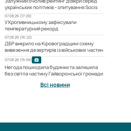
Залужний очолив рейтинг довіри серед
українських політиків - опитування Socis
07.08.26 (17:29)
У Кропивницькому зафіксували
температурний рекорд
07.08.26 (16:22)
ДБР викрило на Кіровоградщині схему
вивезення дезертирів із військових частин
07.08.26 (15:59)
Негода пошкодила будинки та залишила
без світла частину Гайворонської громади
Всі новини