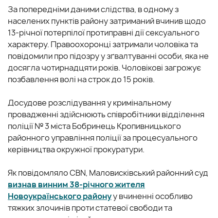
За попередніми даними слідства, в одному з
населених пунктів району затриманий вчинив щодо
13-річної потерпілої протиправні дії сексуального
характеру. Правоохоронці затримали чоловіка та
повідомили про підозру у зґвалтуванні особи, яка не
досягла чотирнадцяти років. Чоловікові загрожує
позбавлення волі на строк до 15 років.
Досудове розслідування у кримінальному
провадженні здійснюють співробітники відділення
поліції № 3 міста Бобринець Кропивницького
районного управління поліції за процесуального
керівництва окружної прокуратури.
Як повідомляло CBN, Маловисківський районний суд
визнав винним 38-річного жителя
Новоукраїнського району
у вчиненні особливо
тяжких злочинів проти статевої свободи та