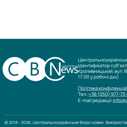
Центральноукраїнське
Ідентифікатор суб'єк
Кропивницький, вул. В
17:00 у робочі дні)
Політика конфіденцій
Тел.:
+38 (050) 977-73
E-mail редакції:
info@
© 2018 - 2026, Центральноукраїнське бюро новин. Використан