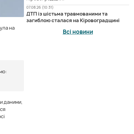
07.08.26 (10:31)
ДТП із шістьма травмованими та
загиблою сталася на Кіровоградщині
ула на
Всі новини
мо:
ми даними,
ася
сі