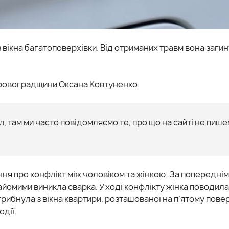
 вікна багатоповерхівки. Від отриманих травм вона загин
Кіровоградщини Оксана Ковтуненко.
, там ми часто повідомляємо те, про що на сайті не пише
ння про конфлікт між чоловіком та жінкою. За попередні
айомими виникла сварка. У ході конфлікту жінка поводил
рибнула з вікна квартири, розташованої на п’ятому повер
одії.