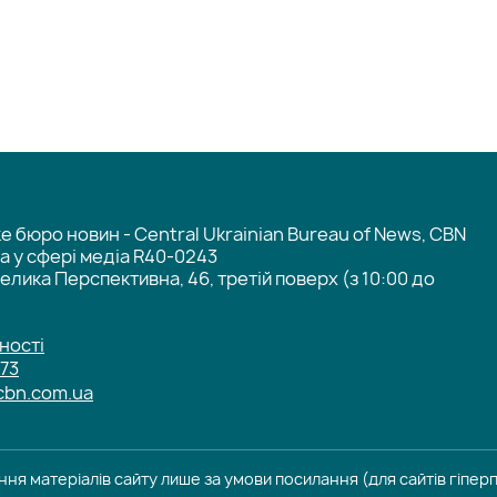
 бюро новин - Central Ukrainian Bureau of News, CBN
та у сфері медіа R40-0243
елика Перспективна, 46, третій поверх (з 10:00 до
ності
-73
cbn.com.ua
ня матеріалів сайту лише за умови посилання (для сайтів гіпе