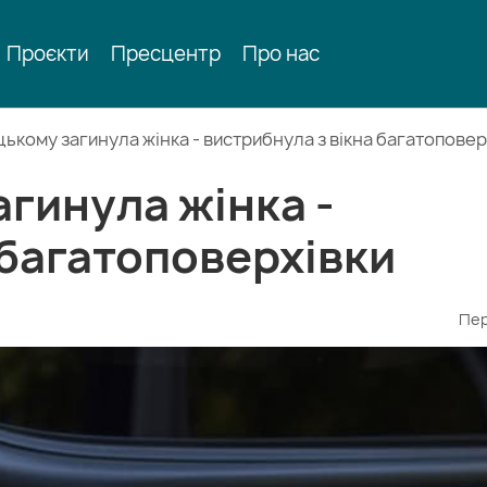
Проєкти
Пресцентр
Про нас
ькому загинула жінка - вистрибнула з вікна багатоповер
гинула жінка -
 багатоповерхівки
Пер