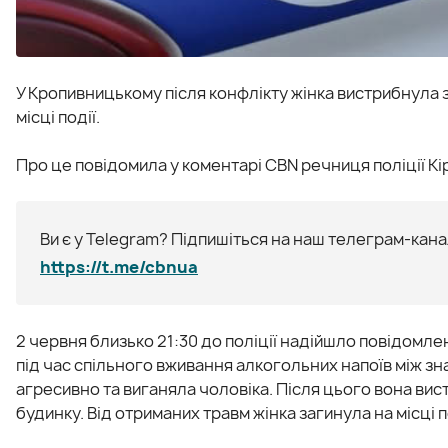
У Кропивницькому після конфлікту жінка вистрибнула з
місці події.
Про це повідомила у коментарі CBN речниця поліції 
Ви є у Telegram? Підпишіться на наш телеграм-канал
https://t.me/cbnua
2 червня близько 21:30 до поліції надійшло повідомле
під час спільного вживання алкогольних напоїв між зн
агресивно та виганяла чоловіка. Після цього вона вист
будинку. Від отриманих травм жінка загинула на місці п