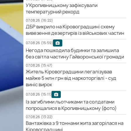
У Кропивницькому зафіксували
температурний рекорд
07.08.26 (16:22)
ДБР викрило на Кіровоградщині схему
вивезення дезертирів із військових частин
07.08.26 (15:59)
Негода пошкодила будинки та залишила
без світла частину Гайворонської громади
07.08.26 (15:47)
Житель Кіровоградщини легалізував
майже 5 млн грн від наркоторгівлі - суд
виніс вирок
07.08.26 (15:11)
Із загиблими льотчиками та солдатами
попрощалися в Кропивницькому (фото)
07.08.26 (13:22)
Вантажівка з 9 тоннами жита загорілася на
Кіровоградщині