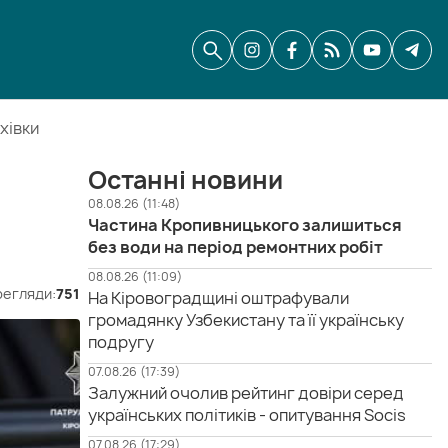
хівки
Останні новини
08.08.26 (11:48)
Частина Кропивницького залишиться
без води на період ремонтних робіт
08.08.26 (11:09)
егляди:
751
На Кіровоградщині оштрафували
громадянку Узбекистану та її українську
подругу
07.08.26 (17:39)
Залужний очолив рейтинг довіри серед
українських політиків - опитування Socis
07.08.26 (17:29)