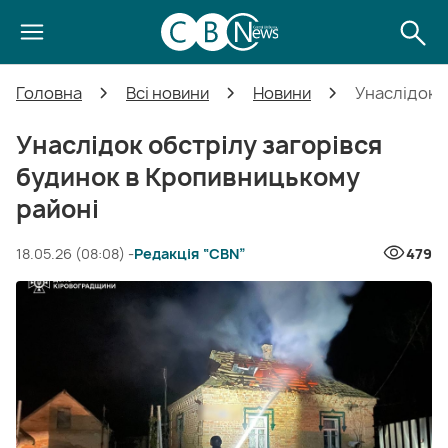
Головна
Всі новини
Новини
Унаслідок о
Унаслідок обстрілу загорівся
будинок в Кропивницькому
районі
18.05.26 (08:08) -
Редакція “CBN”
479