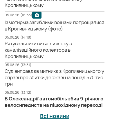
Кропивницькому
05.08.26 (16:33)
Із чотирма загиблими воїнами попрощалися
в Кропивницькому (фото)
05.08.26 (14:18)
Рятувальники витягли жінку з
каналізаційного колектора в
Кропивницькому
05.08.26 (13:31)
Суд виправдав митника з Кропивницького у
справі про збитки державі на понад 570 тис.
грн
05.08.26 (13:12)
В Олександрії автомобіль збив 9-річного
велосипедиста на пішохідному переході
Всі новини