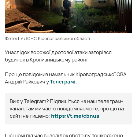
Фото: ГУ ДСНС Кіровоградської області
Унаслідок ворожої дротової атаки загорівся
будинок в Кропивницькому районі.
Про це повідомив начальник Кіровоградської ОВА
Андрій Райкович у
Телеграмі
.
Ви є у Telegram? Підпишіться на наш телеграм-
канал, там ми часто повідомляємо те, про що на
сайті не пишемо:
https://t.me/cbnua
Цієї ночі під час внаслідок обстрілу пошкоджено