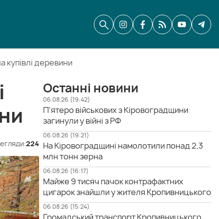
а купівлі деревини
і
Останні новини
06.08.26 (19:42)
ини
П'ятеро військових з Кіровоградщини
загинули у війні з РФ
06.08.26 (19:21)
егляди:
224
На Кіровоградщині намолотили понад 2,3
млн тонн зерна
06.08.26 (16:17)
Майже 9 тисяч пачок контрафактних
цигарок знайшли у жителя Кропивницького
06.08.26 (15:24)
Громадський транспорт Кропивницького