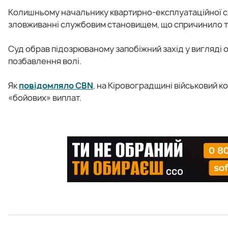
Колишньому начальнику квартирно-експлуатаційної сл
зловживанні службовим становищем, що спричинило тя
Суд обрав підозрюваному запобіжний захід у вигляді о
позбавлення волі.
Як
повідомляло CBN
, на Кіровоградщині військовий к
«бойових» виплат.