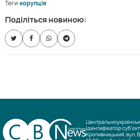
Теги:
корупція
Поділіться новиною:
Центральноукраїнське
Ідентифікатор суб'єк
Кропивницький, вул. В