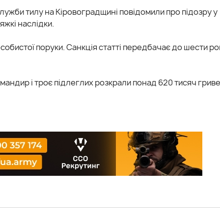
ужби тилу на Кіровоградщині повідомили про підозру у
жкі наслідки.
собистої поруки. Санкція статті передбачає до шести ро
омандир і троє підлеглих розкрали понад 620 тисяч грив