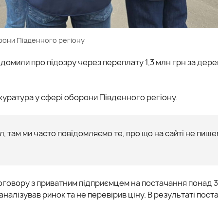
рони Південного регіону
домили про підозру через переплату 1,3 млн грн за дер
уратура у сфері оборони Південного регіону.
, там ми часто повідомляємо те, про що на сайті не пише
говору з приватним підприємцем на постачання понад 
аналізував ринок та не перевірив ціну. В результаті пос