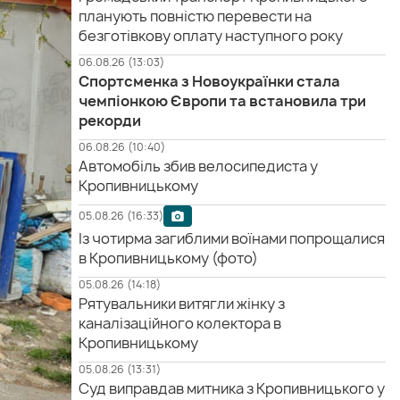
планують повністю перевести на
безготівкову оплату наступного року
06.08.26 (13:03)
Спортсменка з Новоукраїнки стала
чемпіонкою Європи та встановила три
рекорди
06.08.26 (10:40)
Автомобіль збив велосипедиста у
Кропивницькому
05.08.26 (16:33)
Із чотирма загиблими воїнами попрощалися
в Кропивницькому (фото)
05.08.26 (14:18)
Рятувальники витягли жінку з
каналізаційного колектора в
Кропивницькому
05.08.26 (13:31)
Суд виправдав митника з Кропивницького у