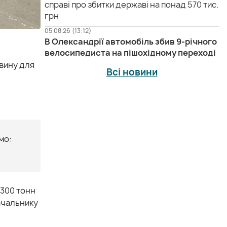
справі про збитки державі на понад 570 тис.
грн
05.08.26 (13:12)
В Олександрії автомобіль збив 9-річного
велосипедиста на пішохідному переході
евину для
Всі новини
мо:
3300 тонн
тачальнику