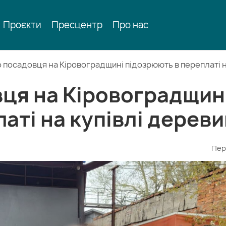
Проєкти
Пресцентр
Про нас
 посадовця на Кіровоградщині підозрюють в переплаті н
вця на Кіровоградщин
аті на купівлі дерев
Пер