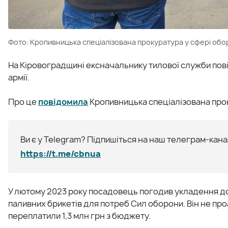
Фото: Кропивницька спеціалізована прокуратура у сфері обо
На Кіровоградщині ексначальнику тилової служби пові
армії.
Про це
повідомила
Кропивницька спеціалізована прок
Ви є у Telegram? Підпишіться на наш телеграм-канал
https://t.me/cbnua
У лютому 2023 року посадовець погодив укладення до
паливних брикетів для потреб Сил оборони. Він не про
переплатили 1,3 млн грн з бюджету.