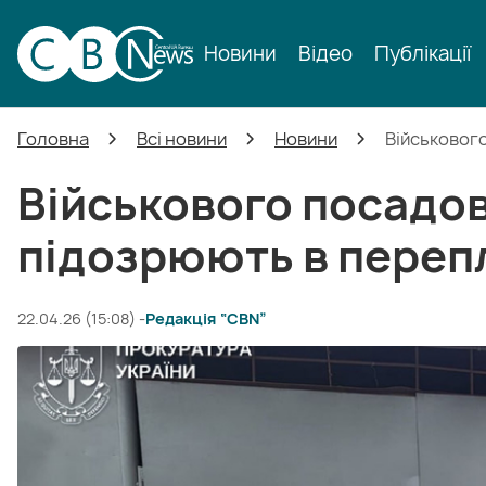
Новини
Відео
Публікації
Головна
Всі новини
Новини
Військового
Військового посадо
підозрюють в перепл
22.04.26 (15:08) -
Редакція “CBN”