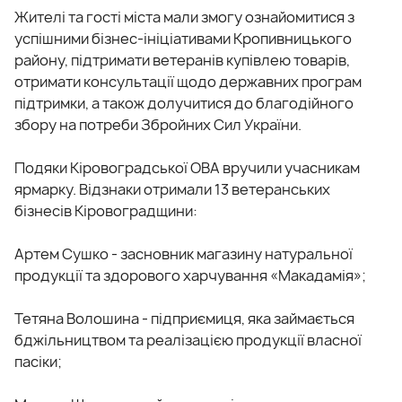
Жителі та гості міста мали змогу ознайомитися з
успішними бізнес-ініціативами Кропивницького
району, підтримати ветеранів купівлею товарів,
отримати консультації щодо державних програм
підтримки, а також долучитися до благодійного
збору на потреби Збройних Сил України.
Подяки Кіровоградської ОВА вручили учасникам
ярмарку. Відзнаки отримали 13 ветеранських
бізнесів Кіровоградщини:
Артем Сушко - засновник магазину натуральної
продукції та здорового харчування «Макадамія»;
Тетяна Волошина - підприємиця, яка займається
бджільництвом та реалізацією продукції власної
пасіки;