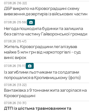
07.08.26 (16:22)
ДБР викрило на Кіровоградщині схему
вивезення дезертирів із військових частин
07.08.26 (15:59)
Негода пошкодила будинки та залишила
без світла частину Гайворонської громади
07.08.26 (15:47)
Житель Кіровоградщини легалізував
майже 5 млн грн від наркоторгівлі - суд
виніс вирок
07.08.26 (15:11)
Із загиблими льотчиками та солдатами
попрощалися в Кропивницькому (фото)
07.08.26 (13:22)
Вантажівка з 9 тоннами жита загорілася на
Кіровоградщині
07.08.26 (10:31)
ДТП із шістьма травмованими та