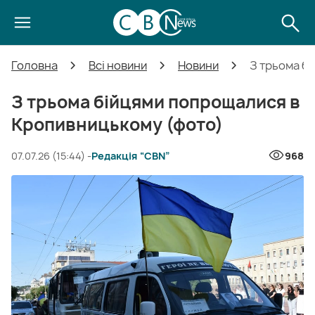
Головна
Всі новини
Новини
З трьома б
З трьома бійцями попрощалися в
Кропивницькому (фото)
07.07.26 (15:44) -
Редакція “CBN”
968