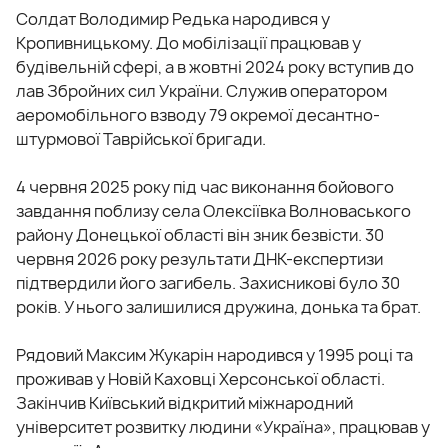
Солдат Володимир Редька народився у
Кропивницькому. До мобілізації працював у
будівельній сфері, а в жовтні 2024 року вступив до
лав Збройних сил України. Служив оператором
аеромобільного взводу 79 окремої десантно-
штурмової Таврійської бригади.
4 червня 2025 року під час виконання бойового
завдання поблизу села Олексіївка Волноваського
району Донецької області він зник безвісти. 30
червня 2026 року результати ДНК-експертизи
підтвердили його загибель. Захисникові було 30
років. У нього залишилися дружина, донька та брат.
Рядовий Максим Жукарін народився у 1995 році та
проживав у Новій Каховці Херсонської області.
Закінчив Київський відкритий міжнародний
університет розвитку людини «Україна», працював у