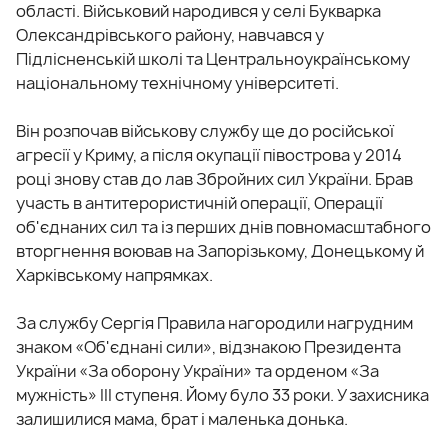
області. Військовий народився у селі Букварка
Олександрівського району, навчався у
Підлісненській школі та Центральноукраїнському
національному технічному університеті.
Він розпочав військову службу ще до російської
агресії у Криму, а після окупації півострова у 2014
році знову став до лав Збройних сил України. Брав
участь в антитерористичній операції, Операції
об'єднаних сил та із перших днів повномасштабного
вторгнення воював на Запорізькому, Донецькому й
Харківському напрямках.
За службу Сергія Правила нагородили нагрудним
знаком «Об'єднані сили», відзнакою Президента
України «За оборону України» та орденом «За
мужність» ІІІ ступеня. Йому було 33 роки. У захисника
залишилися мама, брат і маленька донька.