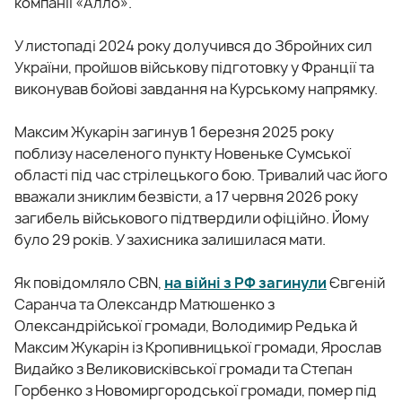
компанії «Алло».
У листопаді 2024 року долучився до Збройних сил
України, пройшов військову підготовку у Франції та
виконував бойові завдання на Курському напрямку.
Максим Жукарін загинув 1 березня 2025 року
поблизу населеного пункту Новеньке Сумської
області під час стрілецького бою. Тривалий час його
вважали зниклим безвісти, а 17 червня 2026 року
загибель військового підтвердили офіційно. Йому
було 29 років. У захисника залишилася мати.
Як повідомляло CBN,
на війні з РФ загинули
Євгеній
Саранча та Олександр Матюшенко з
Олександрійської громади, Володимир Редька й
Максим Жукарін із Кропивницької громади, Ярослав
Видайко з Великовисківської громади та Степан
Горбенко з Новомиргородської громади, помер під