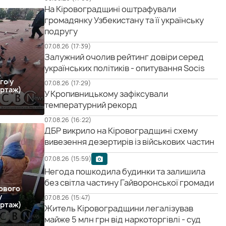
На Кіровоградщині оштрафували
громадянку Узбекистану та її українську
подругу
07.08.26 (17:39)
Залужний очолив рейтинг довіри серед
українських політиків - опитування Socis
го у
07.08.26 (17:29)
ртаж)
У Кропивницькому зафіксували
температурний рекорд
07.08.26 (16:22)
ДБР викрило на Кіровоградщині схему
вивезення дезертирів із військових частин
07.08.26 (15:59)
Негода пошкодила будинки та залишила
без світла частину Гайворонської громади
ового
у
07.08.26 (15:47)
ртаж)
Житель Кіровоградщини легалізував
майже 5 млн грн від наркоторгівлі - суд