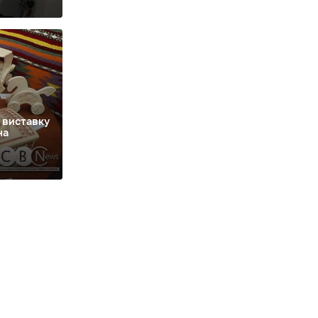
 виставку
на