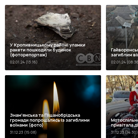
У Кропивницькому районі уламки
ракети пошкодили будинок
Гайворонськ
(фоторепортаж)
загиблим ві
02.01.24 (13:16)
02.01.24 (08:3
Знам'янська та Піщанобрідська
громади попрощались із загиблими
Мотоспільн
воїнами (фото)
привітала д
31.12.23 (15:08)
31.12.23 (14:30)