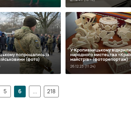
У Кропивницькому відкрили
цькому попрощались із
народного мистецтва «Краї
військовими (фото)
майстрів» (фоторепортаж)
)
26.12.23 (11:24)
5
6
...
218