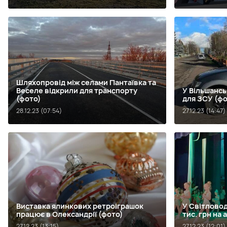
Шляхопровід між селами Пантаївка та
Веселе відкрили для транспорту
У Вільшансь
(фото)
для ЗСУ (фо
28.12.23 (07:54)
27.12.23 (14:47)
Виставка ялинкових ретроіграшок
У Світловод
працює в Олександрії (фото)
тис. грн на
27.12.23 (13:15)
27.12.23 (12:01)