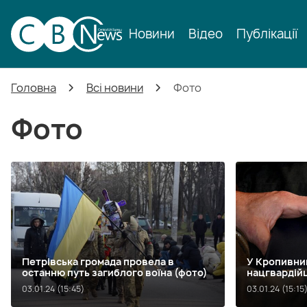
Новини
Відео
Публікації
Головна
Всі новини
Фото
Фото
Петрівська громада провела в
У Кропивни
останню путь загиблого воїна (фото)
нацгвардій
03.01.24 (15:45)
03.01.24 (15:15