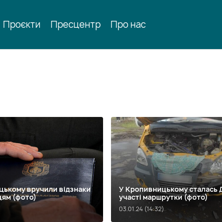
Проєкти
Пресцентр
Про нас
цькому вручили відзнаки
У Кропивницькому сталась 
цям (фото)
участі маршрутки (фото)
)
03.01.24 (14:32)