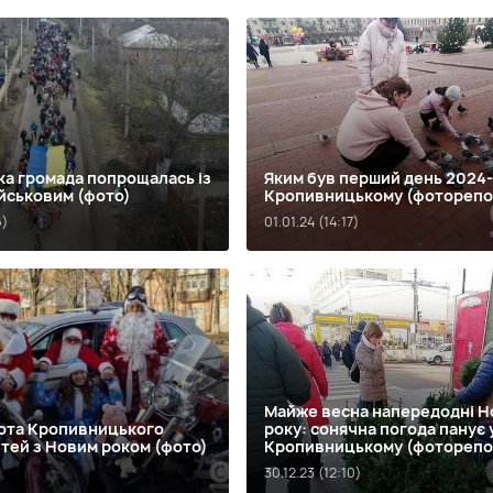
а громада попрощалась із
Яким був перший день 2024-
йськовим (фото)
Кропивницькому (фоторепо
6)
01.01.24 (14:17)
Майже весна напередодні Н
ота Кропивницького
року: сонячна погода панує 
ітей з Новим роком (фото)
Кропивницькому (фоторепо
30.12.23 (12:10)