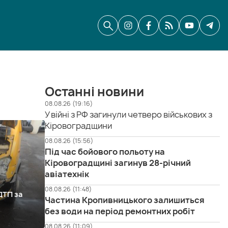
Останні новини
08.08.26 (19:16)
У війні з РФ загинули четверо військових з
Кіровоградщини
08.08.26 (15:56)
Під час бойового польоту на
Кіровоградщині загинув 28-річний
авіатехнік
08.08.26 (11:48)
ДТП за
Частина Кропивницького залишиться
без води на період ремонтних робіт
08.08.26 (11:09)