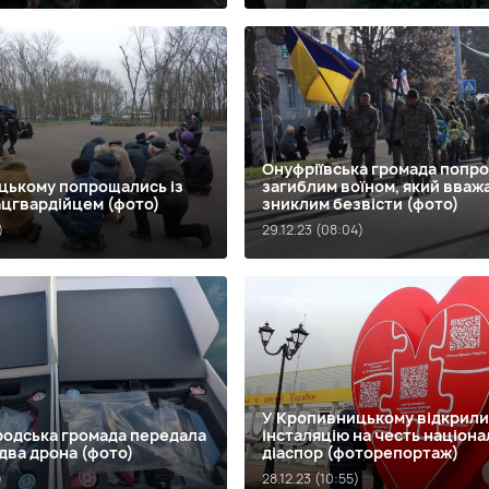
Онуфріївська громада попро
цькому попрощались із
загиблим воїном, який вваж
ацгвардійцем (фото)
зниклим безвісти (фото)
)
29.12.23 (08:04)
У Кропивницькому відкрили
одська громада передала
інсталяцію на честь націон
два дрона (фото)
діаспор (фоторепортаж)
)
28.12.23 (10:55)