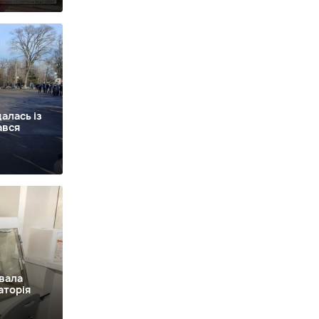
алась із
ався
вала
аторія