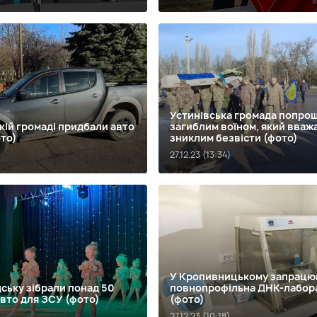
Устинівська громада попрощ
кій громаді придбали авто
загиблим воїном, який вваж
то)
зниклим безвісти (фото)
27.12.23 (13:34)
У Кропивницькому запрацю
ську зібрали понад 50
повнопрофільна ДНК-лабор
 авто для ЗСУ (фото)
(фото)
27.12.23 (10:18)