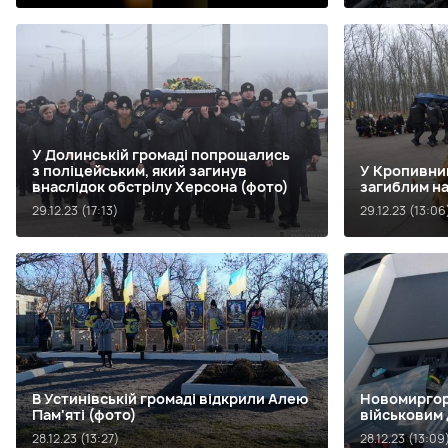
У Долинській громаді попрощались
з поліцейським, який загинув
У Кропивни
внаслідок обстрілу Херсона (фото)
загиблим н
29.12.23 (17:13)
29.12.23 (13:06
В Устинівській громаді відкрили Алею
Новомиргор
Пам'яті (фото)
військовим 
28.12.23 (13:27)
28.12.23 (13:09