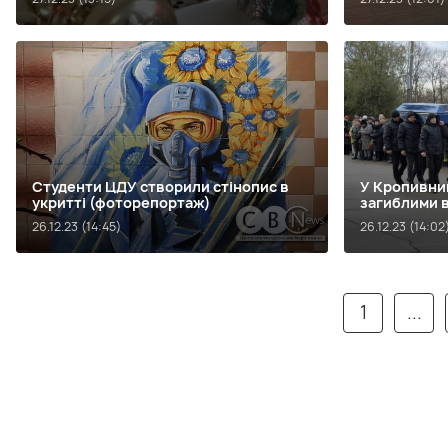
Студенти ЦДУ створили стінопис в
У Кропивни
укритті (фоторепортаж)
загиблими 
26.12.23 (14:45)
26.12.23 (14:02
1
...