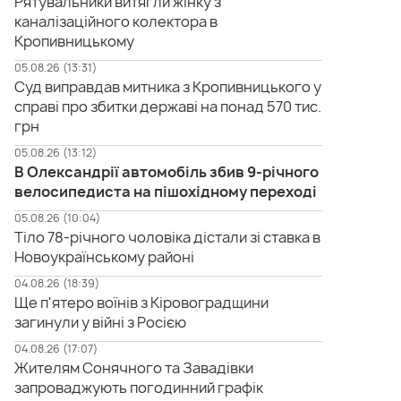
Рятувальники витягли жінку з
каналізаційного колектора в
Кропивницькому
05.08.26 (13:31)
Суд виправдав митника з Кропивницького у
справі про збитки державі на понад 570 тис.
грн
05.08.26 (13:12)
В Олександрії автомобіль збив 9-річного
велосипедиста на пішохідному переході
05.08.26 (10:04)
Тіло 78-річного чоловіка дістали зі ставка в
Новоукраїнському районі
04.08.26 (18:39)
Ще п'ятеро воїнів з Кіровоградщини
загинули у війні з Росією
04.08.26 (17:07)
Жителям Сонячного та Завадівки
запроваджують погодинний графік