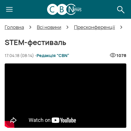
Головна
Всі новини
Пресконференції
S
STEM-фестиваль
17.04.18 (08:14) -
Редакція “CBN”
1078