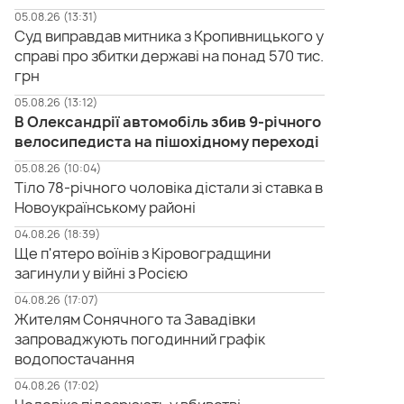
05.08.26 (13:31)
Суд виправдав митника з Кропивницького у
справі про збитки державі на понад 570 тис.
грн
05.08.26 (13:12)
В Олександрії автомобіль збив 9-річного
велосипедиста на пішохідному переході
05.08.26 (10:04)
Тіло 78-річного чоловіка дістали зі ставка в
Новоукраїнському районі
04.08.26 (18:39)
Ще п'ятеро воїнів з Кіровоградщини
загинули у війні з Росією
04.08.26 (17:07)
Жителям Сонячного та Завадівки
запроваджують погодинний графік
водопостачання
04.08.26 (17:02)