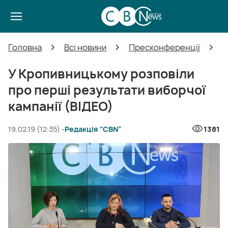
Головна
Всі новини
Пресконференції
У
У Кропивницькому розповіли
про перші результати виборчої
кампанії (ВІДЕО)
19.02.19 (12:35) -
Редакція “CBN”
1381