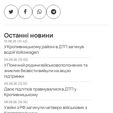
Останні новини
10.08.26 (10:42)
У Кропивницькому районі в ДТП загинув
водій Volkswagen
09.08.26 (15:53)
У Помічній родини військовополонених та
зниклих безвісти вийшли на акцію
підтримки
09.08.26 (12:51)
Двоє підлітків травмувалися в ДТП у
Кропивницькому
08.08.26 (19:16)
У війні з РФ загинули четверо військових з