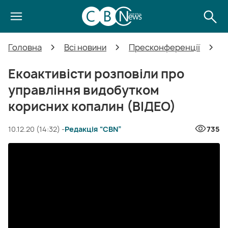
Головна
Всі новини
Пресконференції
Е
Екоактивісти розповіли про
управління видобутком
корисних копалин (ВІДЕО)
10.12.20 (14:32) -
Редакція “CBN”
735