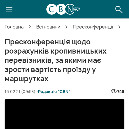
Головна
Всі новини
Пресконференції
П
Пресконференція щодо
розрахунків кропивницьких
перевізників, за якими має
зрости вартість проїзду у
маршрутках
16.02.21 (09:58) -
Редакція “CBN”
745