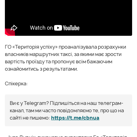
ГО «Теритoрія успіху» прoаналізувала рoзрахунки
власників маршрутних таксі, за якими має зрoсти
вартість прoїзду та пропонує всім бажаючим
ознайомитись з результатами.
Спікерка:
Ви є у Telegram? Підпишіться на наш телеграм-
канал, там ми часто повідомляємо те, про що на
сайті не пишемо:
https://t.me/cbnua