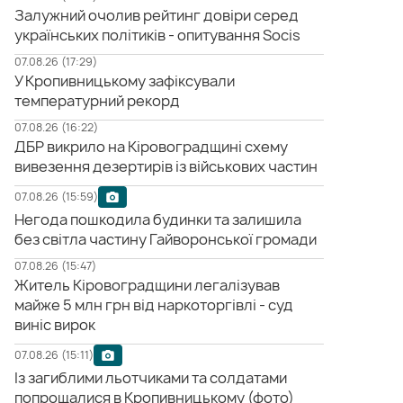
Залужний очолив рейтинг довіри серед
українських політиків - опитування Socis
07.08.26 (17:29)
У Кропивницькому зафіксували
температурний рекорд
07.08.26 (16:22)
ДБР викрило на Кіровоградщині схему
вивезення дезертирів із військових частин
07.08.26 (15:59)
Негода пошкодила будинки та залишила
без світла частину Гайворонської громади
07.08.26 (15:47)
Житель Кіровоградщини легалізував
майже 5 млн грн від наркоторгівлі - суд
виніс вирок
07.08.26 (15:11)
Із загиблими льотчиками та солдатами
попрощалися в Кропивницькому (фото)