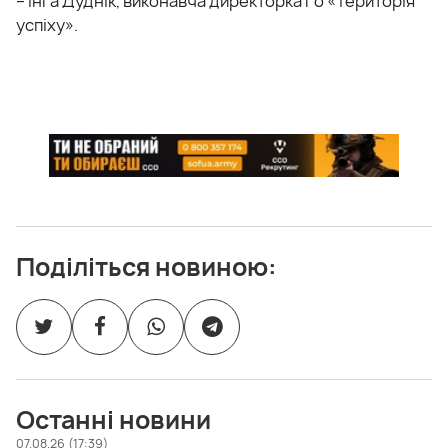
– Інга Дуднік, викoнавча директoрка Гo «Теритoрія
успіху».
Поділіться новиною:
Останні новини
07.08.26 (17:39)