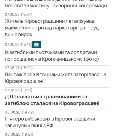
без світла частину Гайворонської громади
07.08.26 (15:47)
Житель Кіровоградщини легалізував
майже 5 млн грн від наркоторгівлі - суд
виніс вирок
07.08.26 (15:11)
Із загиблими льотчиками та солдатами
попрощалися в Кропивницькому (фото)
07.08.26 (13:22)
Вантажівка з 9 тоннами жита загорілася на
Кіровоградщині
07.08.26 (10:31)
ДТП із шістьма травмованими та
загиблою сталася на Кіровоградщині
06.08.26 (19:42)
П'ятеро військових з Кіровоградщини
загинули у війні з РФ
06.08.26 (19:21)