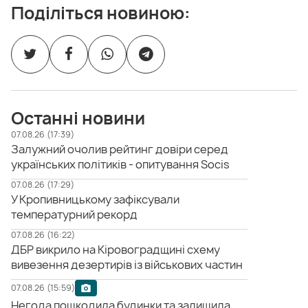
Поділіться новиною:
Останні новини
07.08.26 (17:39)
Залужний очолив рейтинг довіри серед
українських політиків - опитування Socis
07.08.26 (17:29)
У Кропивницькому зафіксували
температурний рекорд
07.08.26 (16:22)
ДБР викрило на Кіровоградщині схему
вивезення дезертирів із військових частин
07.08.26 (15:59)
Негода пошкодила будинки та залишила