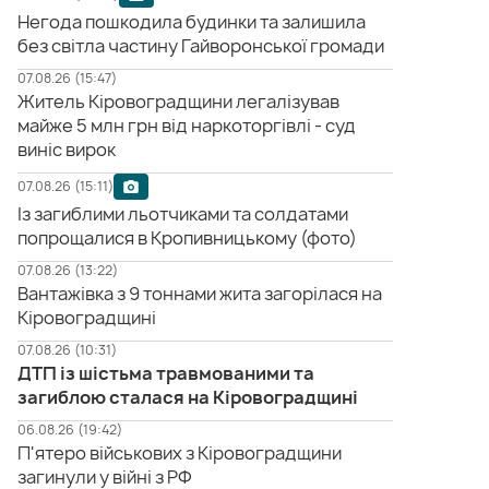
Негода пошкодила будинки та залишила
без світла частину Гайворонської громади
07.08.26 (15:47)
Житель Кіровоградщини легалізував
майже 5 млн грн від наркоторгівлі - суд
виніс вирок
07.08.26 (15:11)
Із загиблими льотчиками та солдатами
попрощалися в Кропивницькому (фото)
07.08.26 (13:22)
Вантажівка з 9 тоннами жита загорілася на
Кіровоградщині
07.08.26 (10:31)
ДТП із шістьма травмованими та
загиблою сталася на Кіровоградщині
06.08.26 (19:42)
П'ятеро військових з Кіровоградщини
загинули у війні з РФ