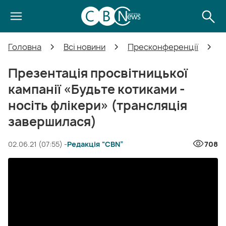
Головна
Всі новини
Пресконференції
П
Презентація просвітницької
кампанії «Будьте котиками -
носіть флікери» (трансляція
завершилася)
02.06.21 (07:55) -
Редакція “CBN”
708