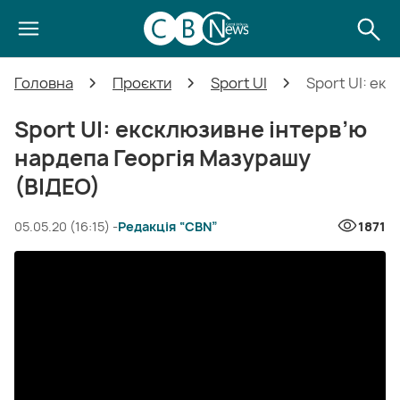
Головна
Проєкти
Sport UI
Sport UI: ек
Sport UI: ексклюзивне інтерв’ю
нардепа Георгія Мазурашу
(ВІДЕО)
05.05.20 (16:15) -
Редакція “CBN”
1871