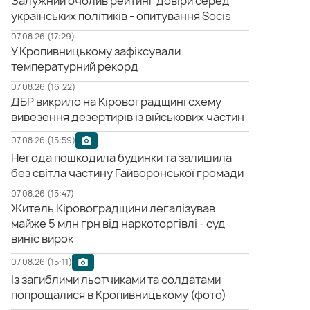
Залужний очолив рейтинг довіри серед
українських політиків - опитування Socis
07.08.26 (17:29)
У Кропивницькому зафіксували
температурний рекорд
07.08.26 (16:22)
ДБР викрило на Кіровоградщині схему
вивезення дезертирів із військових частин
07.08.26 (15:59)
Негода пошкодила будинки та залишила
без світла частину Гайворонської громади
07.08.26 (15:47)
Житель Кіровоградщини легалізував
майже 5 млн грн від наркоторгівлі - суд
виніс вирок
07.08.26 (15:11)
Із загиблими льотчиками та солдатами
попрощалися в Кропивницькому (фото)