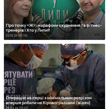
Про точку «Ж», марафони схуднення та фітнес-
тренерів | Хто у Липи?
02.10.24 (10:14)
Операцію на серці з мінімальним розрізом
вперше робили на Кіровоградщині (відео)
26.09.24 (13:21)