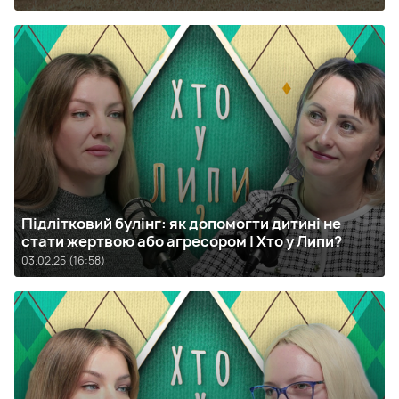
Підлітковий булінг: як допомогти дитині не
стати жертвою або агресором | Хто у Липи?
03.02.25 (16:58)