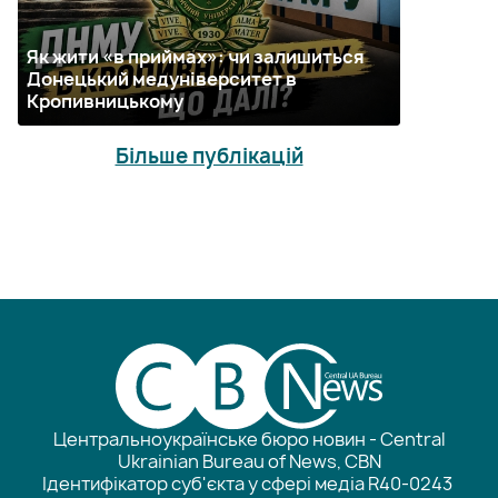
Як жити «в приймах»: чи залишиться
Донецький медуніверситет в
Кропивницькому
Більше публікацій
Центральноукраїнське бюро новин - Central
Ukrainian Bureau of News, CBN
Ідентифікатор суб'єкта у сфері медіа R40-0243