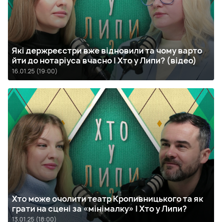
Які держреєстри вже відновили та чому варто
йти до нотаріуса вчасно | Хто у Липи? (відео)
16.01.25 (19:00)
Хто може очолити театр Кропивницького та як
грати на сцені за «мінімалку» | Хто у Липи?
13.01.25 (18:00)