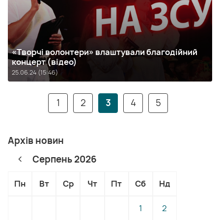
«Творчі волонтери» влаштували благодійний
концерт (відео)
25.06.24 (15:46)
1
2
3
4
5
Архів новин
Серпень 2026
Пн
Вт
Ср
Чт
Пт
Сб
Нд
1
2