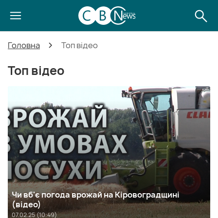
Головна
Топ відео
Топ відео
Чи вб'є погода врожай на Кіровоградщині
(відео)
07.02.25 (10:49)