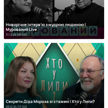
Новорічне інтервʼю з мудрою людиною |
Мурований Live
31.12.24 (18:03)
Секрети Діда Мороза зі стажем | Хто у Липи?
25.12.24 (17:02)