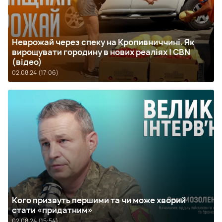
Неврожай через спеку на Кропивниччині. Як
вирощувати городину в нових реаліях | CBN
(відео)
02.08.24 (17:06)
Кого призвуть першими та чи може хворий
стати «придатним»
02.08.24 (15:54)