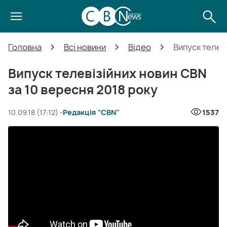
Головна
Всі новини
Відео
Випуск телев
Випуск телевізійних новин CBN
за 10 вересня 2018 року
10.09.18 (17:12) -
Редакція “CBN”
1537