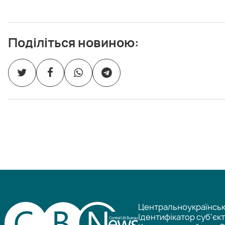
Поділіться новиною:
Центральноукраїнське
Ідентифікатор суб'єк