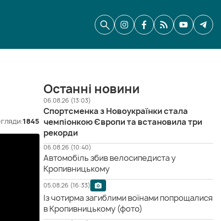
Останні новини
06.08.26 (13:03)
Спортсменка з Новоукраїнки стала
гляди:
1845
чемпіонкою Європи та встановила три
рекорди
06.08.26 (10:40)
Автомобіль збив велосипедиста у
Кропивницькому
05.08.26 (16:33)
Із чотирма загиблими воїнами попрощалися
в Кропивницькому (фото)