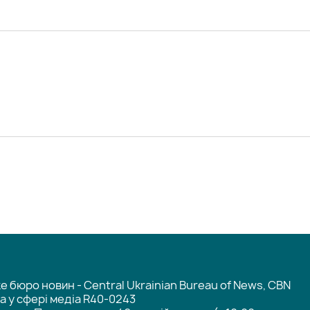
 бюро новин - Central Ukrainian Bureau of News, CBN
та у сфері медіа R40-0243