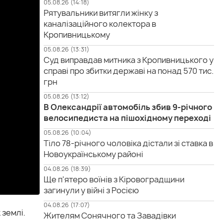
05.08.26 (14:18)
Рятувальники витягли жінку з
каналізаційного колектора в
Кропивницькому
05.08.26 (13:31)
Суд виправдав митника з Кропивницького у
справі про збитки державі на понад 570 тис.
грн
05.08.26 (13:12)
В Олександрії автомобіль збив 9-річного
велосипедиста на пішохідному переході
05.08.26 (10:04)
Тіло 78-річного чоловіка дістали зі ставка в
Новоукраїнському районі
04.08.26 (18:39)
Ще п'ятеро воїнів з Кіровоградщини
загинули у війні з Росією
04.08.26 (17:07)
 землі.
Жителям Сонячного та Завадівки