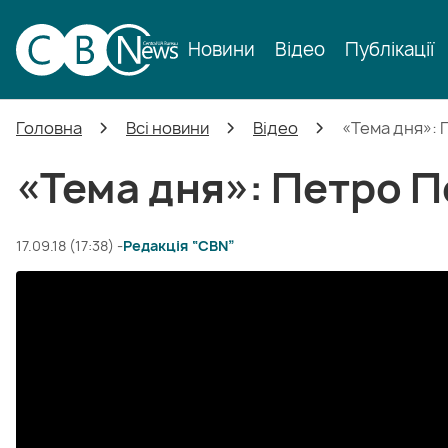
Новини
Відео
Публікації
Головна
Всі новини
Відео
«Тема дня»:
«Тема дня»: Петро 
17.09.18 (17:38) -
Редакція “CBN”