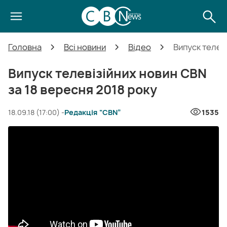
Головна
Всі новини
Відео
Випуск телев
Випуск телевізійних новин CBN
за 18 вересня 2018 року
18.09.18 (17:00) -
Редакція “CBN”
1535