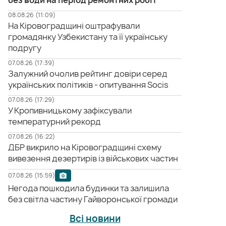
без води на період ремонтних робіт
08.08.26 (11:09)
На Кіровоградщині оштрафували
громадянку Узбекистану та її українську
подругу
07.08.26 (17:39)
Залужний очолив рейтинг довіри серед
українських політиків - опитування Socis
07.08.26 (17:29)
У Кропивницькому зафіксували
температурний рекорд
07.08.26 (16:22)
ДБР викрило на Кіровоградщині схему
вивезення дезертирів із військових частин
07.08.26 (15:59)
Негода пошкодила будинки та залишила
без світла частину Гайворонської громади
Всі новини