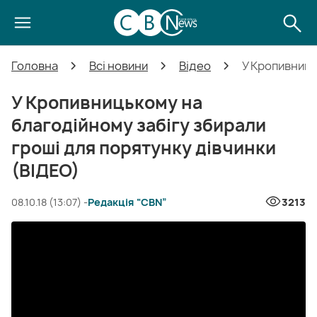
Головна
Всі новини
Відео
У Кропивниць
У Кропивницькому на
благодійному забігу збирали
гроші для порятунку дівчинки
(ВІДЕО)
08.10.18 (13:07) -
Редакція “CBN”
3213