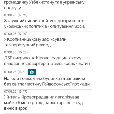
громадянку Узбекистану та її українську
подругу
07.08.26 (17:39)
Залужний очолив рейтинг довіри серед
українських політиків - опитування Socis
07.08.26 (17:29)
У Кропивницькому зафіксували
температурний рекорд
07.08.26 (16:22)
ДБР викрило на Кіровоградщині схему
вивезення дезертирів із військових частин
07.08.26 (15:59)
Негода пошкодила будинки та залишила
без світла частину Гайворонської громади
07.08.26 (15:47)
Житель Кіровоградщини легалізував
майже 5 млн грн від наркоторгівлі - суд
виніс вирок