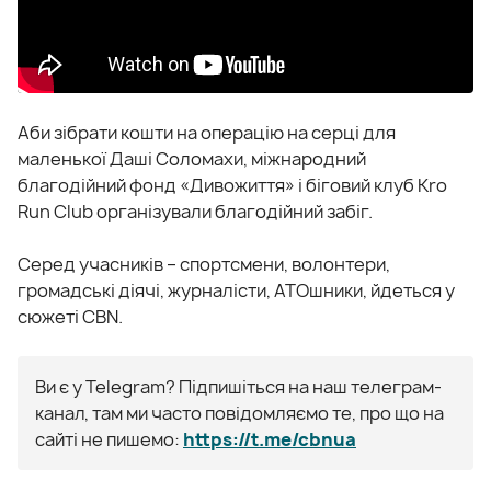
Аби зібрати кошти на операцію на серці для
маленької Даші Соломахи, міжнародний
благодійний фонд «Дивожиття» і біговий клуб Kro
Run Club організували благодійний забіг.
Серед учасників – спортсмени, волонтери,
громадські діячі, журналісти, АТОшники, йдеться у
сюжеті CBN.
Ви є у Telegram? Підпишіться на наш телеграм-
канал, там ми часто повідомляємо те, про що на
сайті не пишемо:
https://t.me/cbnua