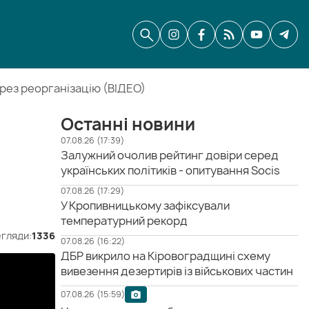
рез реорганізацію (ВІДЕО)
Останні новини
07.08.26 (17:39)
Залужний очолив рейтинг довіри серед
українських політиків - опитування Socis
07.08.26 (17:29)
У Кропивницькому зафіксували
температурний рекорд
гляди:
1336
07.08.26 (16:22)
ДБР викрило на Кіровоградщині схему
вивезення дезертирів із військових частин
07.08.26 (15:59)