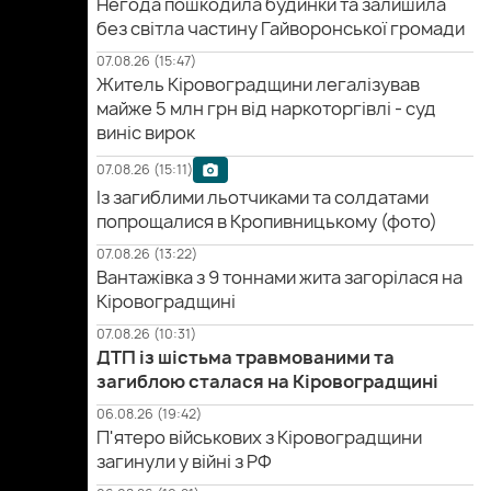
Негода пошкодила будинки та залишила
без світла частину Гайворонської громади
07.08.26 (15:47)
Житель Кіровоградщини легалізував
майже 5 млн грн від наркоторгівлі - суд
виніс вирок
07.08.26 (15:11)
Із загиблими льотчиками та солдатами
попрощалися в Кропивницькому (фото)
07.08.26 (13:22)
Вантажівка з 9 тоннами жита загорілася на
Кіровоградщині
07.08.26 (10:31)
ДТП із шістьма травмованими та
загиблою сталася на Кіровоградщині
06.08.26 (19:42)
П'ятеро військових з Кіровоградщини
загинули у війні з РФ