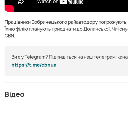
Працівники Бобринецького райавтодору погрожують вд
Їхню філію планують приєднати до Долинської. Чи існує
CBN.
Ви є у Telegram? Підпишіться на наш телеграм-канал
https://t.me/cbnua
Відео