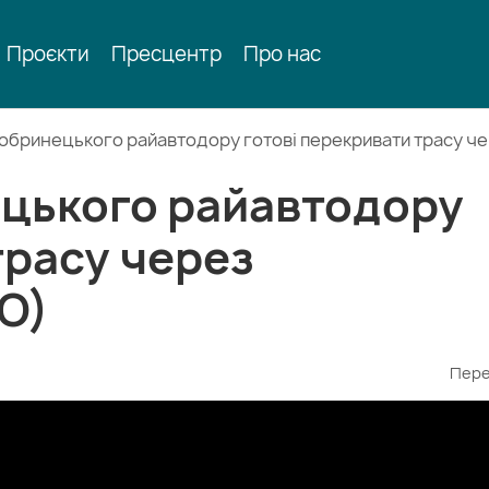
Проєкти
Пресцентр
Про нас
обринецького райавтодору готові перекривати трасу че
цького райавтодору
трасу через
О)
Пере