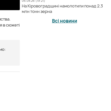
06.08.26 (19:21)
На Кіровоградщині намолотили понад 2,3
млн тонн зерна
ства.
Всі новини
я в сюжеті
мо: