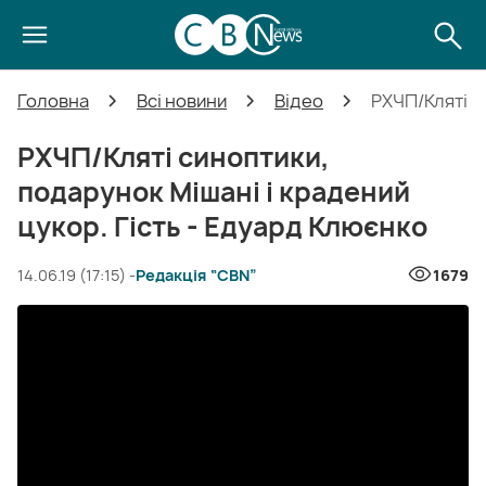
Головна
Всі новини
Відео
РХЧП/Кляті с
РХЧП/Кляті синоптики,
подарунок Мішані і крадений
цукор. Гість - Едуард Клюєнко
14.06.19 (17:15) -
Редакція “CBN”
1679