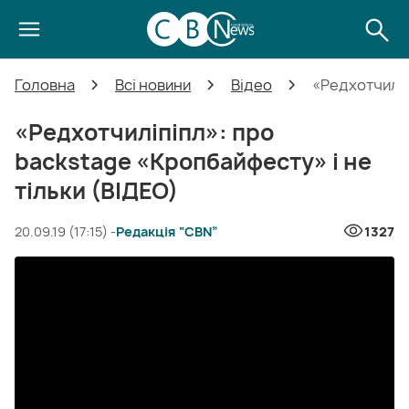
Головна
Всі новини
Відео
«Редхотчиліп
«Редхотчиліпіпл»: про
backstage «Кропбайфесту» і не
тільки (ВІДЕО)
20.09.19 (17:15) -
Редакція “CBN”
1327