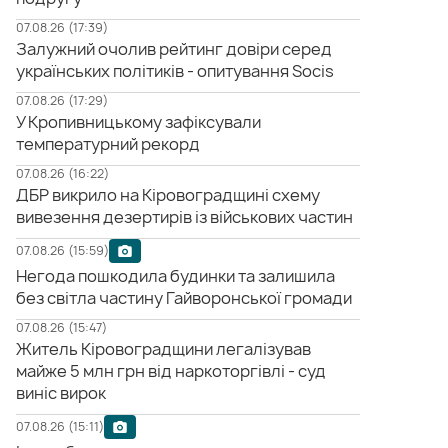
07.08.26 (17:39)
Залужний очолив рейтинг довіри серед
українських політиків - опитування Socis
07.08.26 (17:29)
У Кропивницькому зафіксували
температурний рекорд
07.08.26 (16:22)
ДБР викрило на Кіровоградщині схему
вивезення дезертирів із військових частин
07.08.26 (15:59)
Негода пошкодила будинки та залишила
без світла частину Гайворонської громади
07.08.26 (15:47)
Житель Кіровоградщини легалізував
майже 5 млн грн від наркоторгівлі - суд
виніс вирок
07.08.26 (15:11)