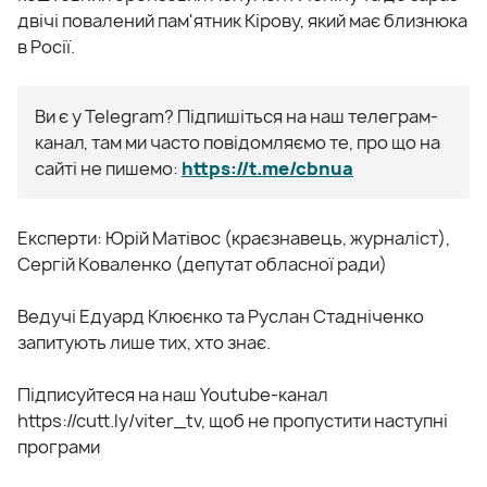
двічі повалений пам'ятник Кірову, який має близнюка
в Росії.
Ви є у Telegram? Підпишіться на наш телеграм-
канал, там ми часто повідомляємо те, про що на
сайті не пишемо:
https://t.me/cbnua
Експерти: Юрій Матівос (краєзнавець, журналіст),
Сергій Коваленко (депутат обласної ради)
Ведучі Едуард Клюєнко та Руслан Стадніченко
запитують лише тих, хто знає.
Підписуйтеся на наш Youtube-канал
https://cutt.ly/viter_tv, щоб не пропустити наступні
програми