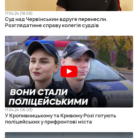
17.04.24 (18:09)
Суд над Червінським вдруге перенесли.
Розглядатиме справу колегія суддів
17.04.24 (16:03)
У Кропивницькому та Кривому Розі готують
поліцейських у прифронтові міста