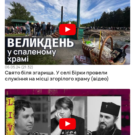
06.05.24 (21:32)
Свято біля згарища. У селі Бірки провели
служіння на місці згорілого храму (відео)