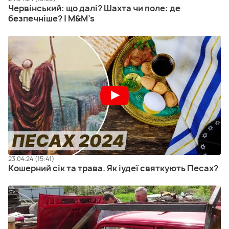
Червінський: що далі? Шахта чи поле: де
безпечніше? | M&M’s
23.04.24 (15:41)
Кошерний сік та трава. Як іудеї святкують Песах?