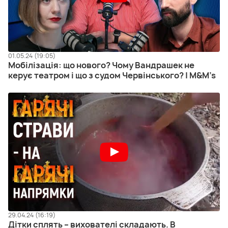
01.05.24 (19:05)
Мобілізація: що нового? Чому Вандрашек не
керує театром і що з судом Червінського? | M&M’s
29.04.24 (16:19)
Дітки сплять – вихователі складають. В