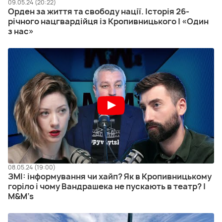
09.05.24 (20:22)
Орден за життя та свободу нації. Історія 26-
річного нацгвардійця із Кропивницького | «Один
з нас»
08.05.24 (19:00)
ЗМІ: інформування чи хайп? Як в Кропивницькому
горіло і чому Вандрашека не пускають в театр? |
M&M’s