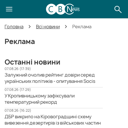
Головна
Всі новини
Реклама
Реклама
Останні новини
07.08.26 (17:39)
Залужний очолив рейтинг довіри серед
українських політиків - опитування Socis
07.08.26 (17:29)
У Кропивницькому зафіксували
температурний рекорд
07.08.26 (16:22)
ДБР викрило на Кіровоградщині схему
вивезення дезертирів із військових частин