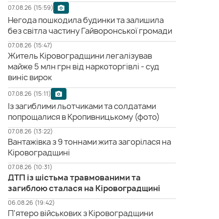
07.08.26 (15:59)
Негода пошкодила будинки та залишила
без світла частину Гайворонської громади
07.08.26 (15:47)
Житель Кіровоградщини легалізував
майже 5 млн грн від наркоторгівлі - суд
виніс вирок
07.08.26 (15:11)
Із загиблими льотчиками та солдатами
попрощалися в Кропивницькому (фото)
07.08.26 (13:22)
Вантажівка з 9 тоннами жита загорілася на
Кіровоградщині
07.08.26 (10:31)
ДТП із шістьма травмованими та
загиблою сталася на Кіровоградщині
06.08.26 (19:42)
П'ятеро військових з Кіровоградщини