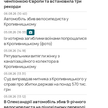
чемпіонкою Європи та встановила три
рекорди
06.08.26 (10:40)
Автомобіль збив велосипедиста у
Кропивницькому
05.08.26 (16:33)
Із чотирма загиблими воїнами попрощалися
в Кропивницькому (фото)
05.08.26 (14:18)
Рятувальники витягли жінку з
каналізаційного колектора в
Кропивницькому
05.08.26 (13:31)
Суд виправдав митника з Кропивницького у
справі про збитки державі на понад 570 тис.
грн
05.08.26 (13:12)
В Олександрії автомобіль збив 9-річного
велосипедиста на пішохідному переході