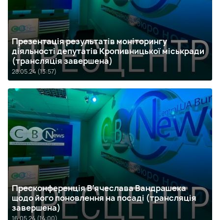
Презентація результатів моніторингу
діяльності депутатів Кропивницької міськради
(трансляція завершена)
28.05.24 (13:57)
Пресконференція В'ячеслава Вандрашека
щодо його поновлення на посаді (трансляція
завершена)
16.05.24 (14:00)