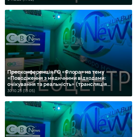
Пресконференція ГО «Флора» на тему
«Поводження з медичними відходами:
очікування та реальність» (трансляція
завершена)
30.10.23 (13:05)