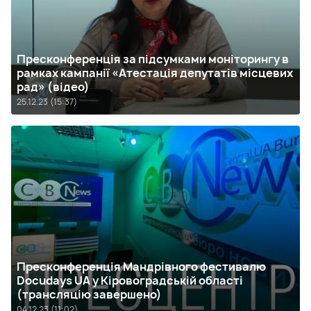
Пресконференція за підсумками моніторингу в
рамках кампанії «Атестація депутатів місцевих
рад» (відео)
25.12.23 (15:37)
Пресконференція Мандрівного фестивалю
Docudays UA у Кіровоградській області
(трансляцію завершено)
04.12.23 (11:02)