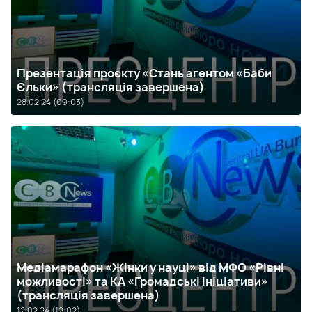
Презентація проєкту «Стань агентом «Баби
Єльки» (трансляція завершена)
28.02.24 (09:03)
Медіамарафон «Жінки у науці» від МФО «Рівні
можливості» та КА «Громадські ініціативи»
(трансляція завершена)
12.02.24 (12:02)