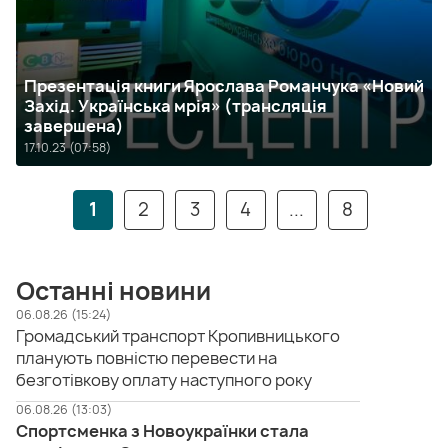
Презентація книги Ярослава Романчука «Новий
Захід. Українська мрія» (трансляція
завершена)
17.10.23 (07:58)
1
2
3
4
...
8
Останні новини
06.08.26 (15:24)
Громадський транспорт Кропивницького
планують повністю перевести на
безготівкову оплату наступного року
06.08.26 (13:03)
Спортсменка з Новоукраїнки стала