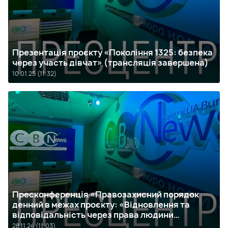
Презентація проєкту «Покоління 1325: безпека
через участь дівчат» (трансляція завершена)
10.01.25 (11:32)
Пресконференція «Правозахисний порядок
денний в межах проєкту: «Відновлення та
відповідальність через права людини
(ПравоЗахист)» (трансляція завершена)
28.11.24 (11:03)