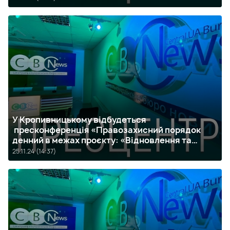
У Кропивницькому відбудеться
пресконференція «Правозахисний порядок
денний в межах проєкту: «Відновлення та
відповідальність через права людини
25.11.24 (14:37)
(ПравоЗахист)»