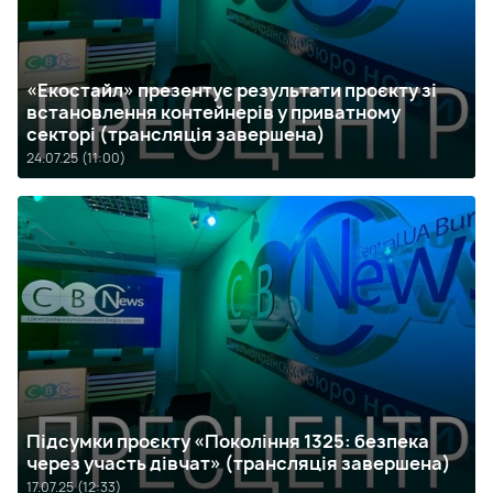
«Екостайл» презентує результати проєкту зі
встановлення контейнерів у приватному
секторі (трансляція завершена)
24.07.25 (11:00)
Підсумки проєкту «Покоління 1325: безпека
через участь дівчат» (трансляція завершена)
17.07.25 (12:33)