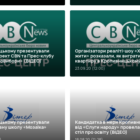
цькому презентували
Організатори реаліті-шоу «
оект CBN та Прес-клубу
жити» розказали, як виграт
оВибори» (ВІДЕО)
квартиру в Кропивницькому
)
23.09.20 (12:00)
цькому презентували
Кандидатка в мери Кропивн
вну школу «Мозаїка»
від «Слуги народу» провела
стіл про освіту (ВІДЕО)
)
18.08.20 (11:28)