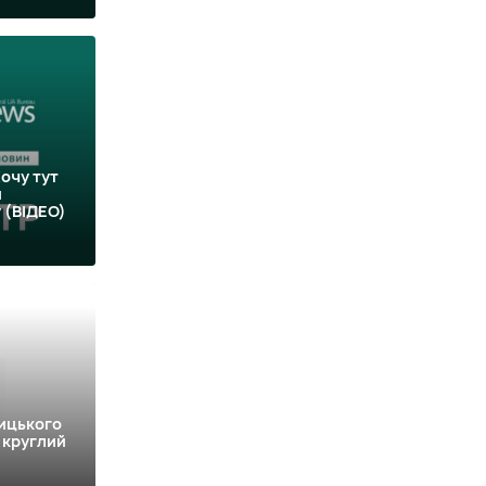
Хочу тут
и
 (ВІДЕО)
ицького
 круглий