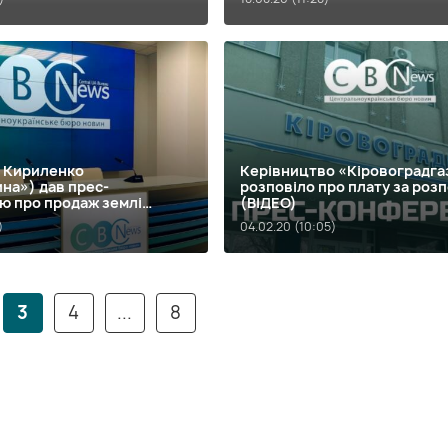
н Кириленко
Керівництво «Кіровоградга
на») дав прес-
розповіло про плату за розп
ю про продаж землі
(ВІДЕО)
)
04.02.20 (10:05)
3
4
...
8