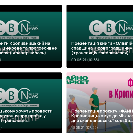
рити Кропивницький на
Презентація книги «Олімпій
, цифрове та прогресивне
спадщина Кіровоградщини»
нсляція завершилась)
(трансляція завершилася)
)
09.06.21 (10:55)
цькому хочуть провести
Презентація проєкту «ФАЙ
слухання про проїзд у
Кропивницькому» до Міжна
 (трансляція
дня скандинавської ходьби
я)
(трансляцію завершили)
9)
18.05.21 (07:25)