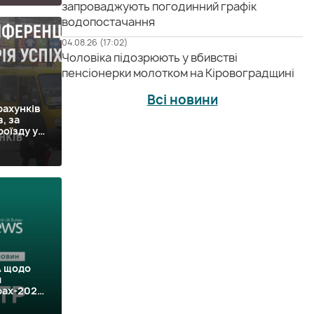
запроваджують погодинний графік
водопостачання
04.08.26 (17:02)
Чоловіка підозрюють у вбивстві
пенсіонерки молотком на Кіровоградщині
Всі новини
ахунків
, за
роїзду у
А щодо
м
рах-2020