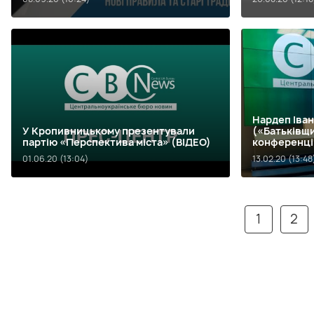
Нардеп Іва
У Кропивницькому презентували
(«Батьківщи
партію «Перспектива міста» (ВІДЕО)
конференці
(ВІДЕО)
01.06.20 (13:04)
13.02.20 (13:48
1
2