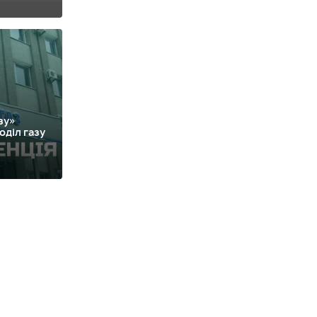
зу»
оділ газу