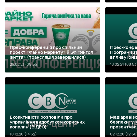
Прес-конференція про спільний
Прес-конфе
проєкт «Файно Маркету» й БФ «Янгол
Програми за
життя» (трансляція завершилася)
впливу іон
(трансляці
25.02.21 (09:55)
18.02.21 (08:53
Екоактивісти розповіли про
Медіаревіз
управління видобутком корисних
безпеки: у
копалин (ВІДЕО)
презентувал
10.12.20 (14:32)
02.12.20 (12:30