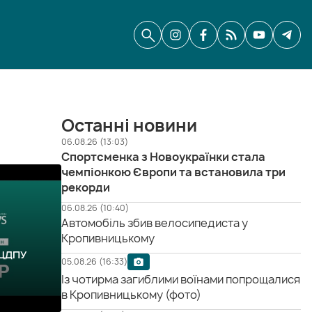
Останні новини
06.08.26 (13:03)
Спортсменка з Новоукраїнки стала
чемпіонкою Європи та встановила три
рекорди
06.08.26 (10:40)
Автомобіль збив велосипедиста у
Кропивницькому
 ЦДПУ
05.08.26 (16:33)
Із чотирма загиблими воїнами попрощалися
в Кропивницькому (фото)