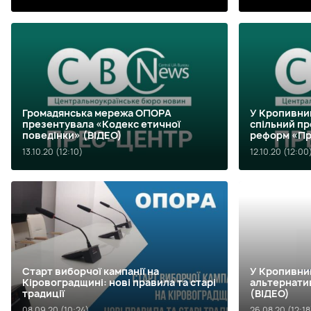
Громадянська мережа ОПОРА
У Кропивни
презентувала «Кодекс етичної
спільний пр
поведінки» (ВІДЕО)
реформ «Пр
13.10.20 (12:10)
12.10.20 (12:00
Старт виборчої кампанії на
У Кропивни
Кіровоградщині: нові правила та старі
альтернати
традиції
(ВІДЕО)
08.09.20 (10:24)
26.08.20 (12:18