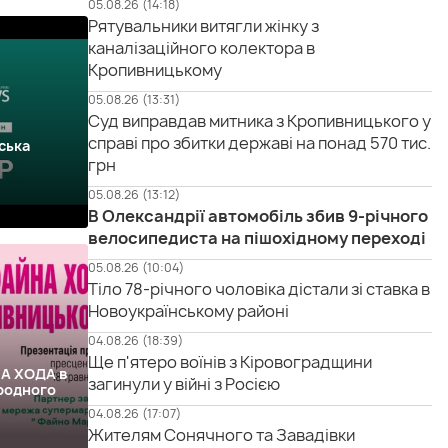
05.08.26 (14:18)
Рятувальники витягли жінку з
каналізаційного колектора в
Кропивницькому
05.08.26 (13:31)
Суд виправдав митника з Кропивницького у
справі про збитки державі на понад 570 тис.
ська
грн
05.08.26 (13:12)
В Олександрії автомобіль збив 9-річного
велосипедиста на пішохідному переході
05.08.26 (10:04)
Тіло 78-річного чоловіка дістали зі ставка в
Новоукраїнському районі
04.08.26 (18:39)
Ще п'ятеро воїнів з Кіровоградщини
НА ХОДА в
загинули у війні з Росією
родного
04.08.26 (17:07)
Жителям Сонячного та Завадівки