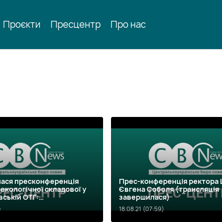
Проєкти
Пресцентр
Про нас
лася пресконференція
Прес-конференція ректора
 екологічної складової у
Євгена Соболя (трансляція
ській ОТГ:
завершилася)
ність влади та бізнесу»
)
18.08.21 (07:59)
я завершилась)