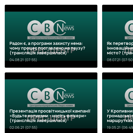
Радон є, а програми захисту нема:
Як перетво
чому процес поставлено на паузу?
інноваційне
(трансляція завершилася)
місто? (тра
04.08.21 (07:55)
08.07.21 (07:50
Презентація просвітницької кампанії
У Кропивни
«Будьте котиками - носіть флікери»
громадські 
(трансляція завершилася)
маршрутках
завершилас
02.06.21 (07:55)
19.05.21 (06:4