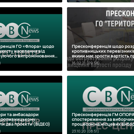
ренція ГО «Флора» щодо
Пресконференція щодо розр
хисту населення від
кропивницьких перевізників
ізуючого випромінювання
якими має зрости вартість п
я завершена)
маршрутках
)
16.02.21 (09:58)
ори та амбасадори
Пресконференція ГМ ОПОР
 Кропивницькому
спостереження за виборчи
и два проєкти (ВІДЕО)
процесом на місцевих вибо
(ВІДЕО)
)
23.10.20 (08:51)