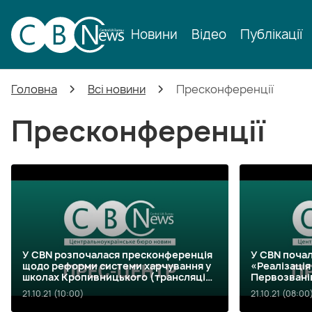
Новини
Відео
Публікації
Головна
Всі новини
Пресконференції
Пресконференції
У CBN розпочалася пресконференція
У CBN поча
щодо реформи системи харчування у
«Реалізація
школах Кропивницького (трансляція
Первозванів
завершилась)
відповідаль
21.10.21 (10:00)
21.10.21 (08:00
(трансляці