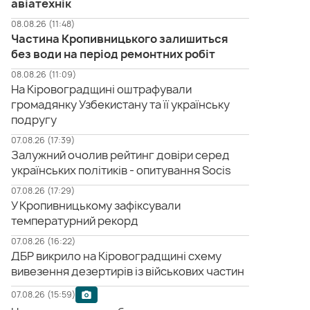
авіатехнік
08.08.26 (11:48)
Частина Кропивницького залишиться
без води на період ремонтних робіт
08.08.26 (11:09)
На Кіровоградщині оштрафували
громадянку Узбекистану та її українську
подругу
07.08.26 (17:39)
Залужний очолив рейтинг довіри серед
українських політиків - опитування Socis
07.08.26 (17:29)
У Кропивницькому зафіксували
температурний рекорд
07.08.26 (16:22)
ДБР викрило на Кіровоградщині схему
вивезення дезертирів із військових частин
07.08.26 (15:59)