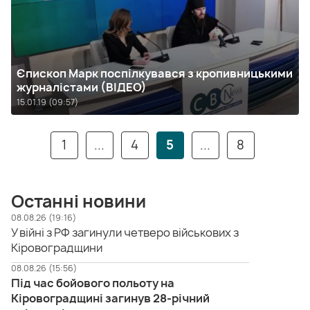
Єпископ Марк поспілкувався з кропивницькими
журналістами (ВІДЕО)
15.01.19 (09:57)
1
...
4
5
...
8
Останні новини
08.08.26 (19:16)
У війні з РФ загинули четверо військових з
Кіровоградщини
08.08.26 (15:56)
Під час бойового польоту на
Кіровоградщині загинув 28-річний