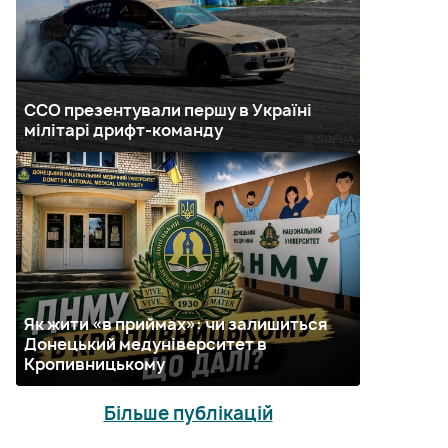
ССО презентували першу в Україні
мілітарі дрифт-команду
Як жити «в приймах»: чи залишиться
Донецький медуніверситет в
Кропивницькому
Більше публікацій