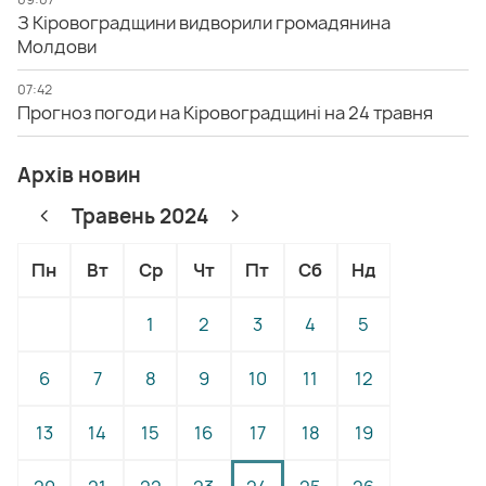
З Кіровоградщини видворили громадянина
Молдови
07:42
Прогноз погоди на Кіровоградщині на 24 травня
Архів новин
Травень 2024
Пн
Вт
Ср
Чт
Пт
Сб
Нд
1
2
3
4
5
6
7
8
9
10
11
12
13
14
15
16
17
18
19