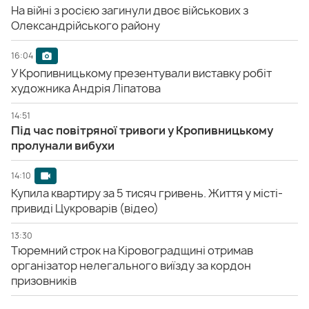
На війні з росією загинули двоє військових з
Олександрійського району
16:04
У Кропивницькому презентували виставку робіт
художника Андрія Ліпатова
14:51
Під час повітряної тривоги у Кропивницькому
пролунали вибухи
14:10
Купила квартиру за 5 тисяч гривень. Життя у місті-
привиді Цукроварів (відео)
13:30
Тюремний строк на Кіровоградщині отримав
організатор нелегального виїзду за кордон
призовників