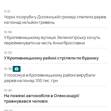
11:51
Чорні лісоруби у Долинській громаді спиляли дерев
на понад мільйон гривень
10:56
У Кропивницькому вулицю Зеленогірську хочуть
перейменувати на честь Анни Ярославни
10:53
У Кропивницькому районі стріляли по будинку
10:38
У лісосмузі в Кропивницькому районі вирубали
дерев на понад 100 тис. грн
10:20
На пожежі автомобіля в Олександрії
травмувався чоловік
09:07