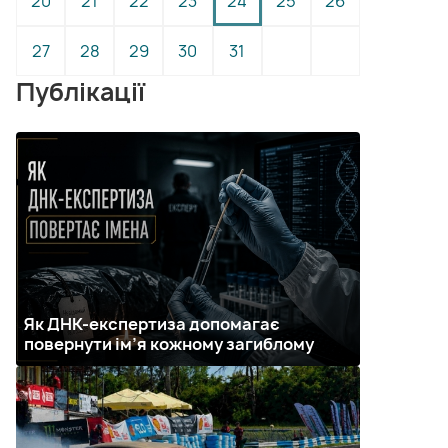
20
21
22
23
24
25
26
27
28
29
30
31
Публікації
Як ДНК-експертиза допомагає
повернути ім’я кожному загиблому