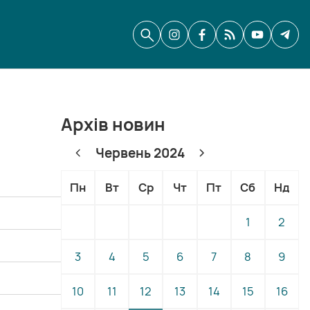
Архів новин
Червень 2024
Пн
Вт
Ср
Чт
Пт
Сб
Нд
1
2
3
4
5
6
7
8
9
10
11
12
13
14
15
16