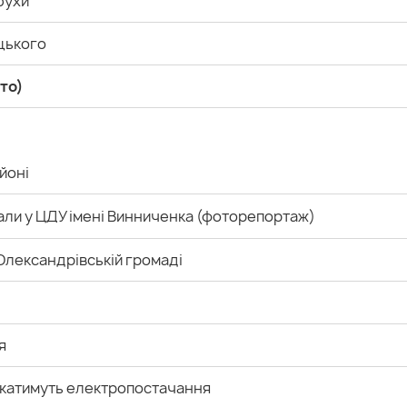
бухи
ицького
то)
йоні
ли у ЦДУ імені Винниченка (фоторепортаж)
 Олександрівській громаді
я
микатимуть електропостачання