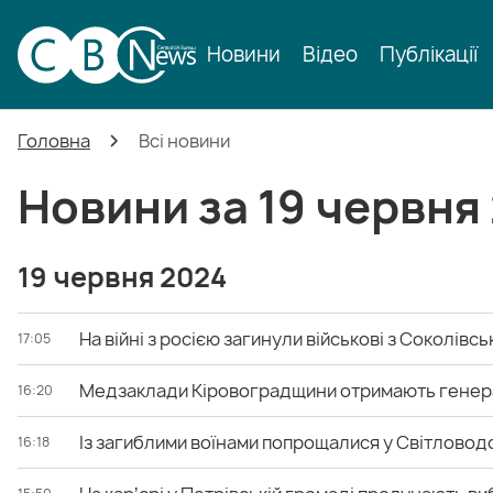
Новини
Відео
Публікації
Головна
Всі новини
Новини за 19 червня
19 червня 2024
На війні з росією загинули військові з Соколівс
17:05
Медзаклади Кіровоградщини отримають генер
16:20
Із загиблими воїнами попрощалися у Світловодс
16:18