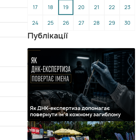
17
18
19
20
21
22
23
24
25
26
27
28
29
30
Публікації
Як ДНК-експертиза допомагає
повернути ім’я кожному загиблому