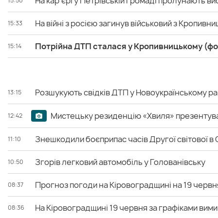
На карʼєрі у Петрівській громаді пролунають ви
15:50
На війні з росією загинув військовий з Кропивн
15:33
Потрійна ДТП сталася у Кропивницькому (фо
15:14
Розшукують свідків ДТП у Новоукраїнському ра
13:15
Мистецьку резиденцію «Хвиля» презентува
12:42
Знешкодили боєприпас часів Другої світової в
11:10
Згорів легковий автомобіль у Голованівську
10:50
Прогноз погоди на Кіровоградщині на 19 червн
08:37
На Кіровоградщині 19 червня за графіками ви
08:36