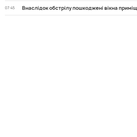
Внаслідок обстрілу пошкоджені вікна примі
07:45