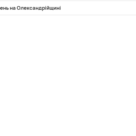
щень на Олександрійщині