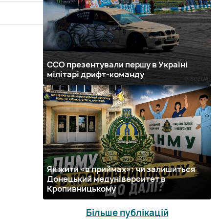
ССО презентували першу в Україні
мілітарі дрифт-команду
Як жити «в приймах»: чи залишиться
Донецький медуніверситет в
Кропивницькому
Більше публікацій