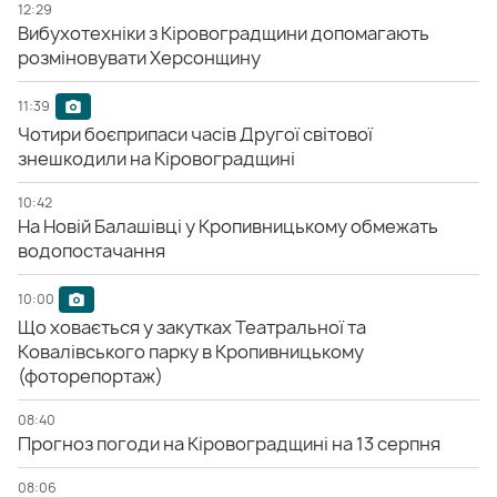
12:29
Вибухотехніки з Кіровоградщини допомагають
розміновувати Херсонщину
11:39
Чотири боєприпаси часів Другої світової
знешкодили на Кіровоградщині
10:42
На Новій Балашівці у Кропивницькому обмежать
водопостачання
10:00
Що ховається у закутках Театральної та
Ковалівського парку в Кропивницькому
(фоторепортаж)
08:40
Прогноз погоди на Кіровоградщині на 13 серпня
08:06