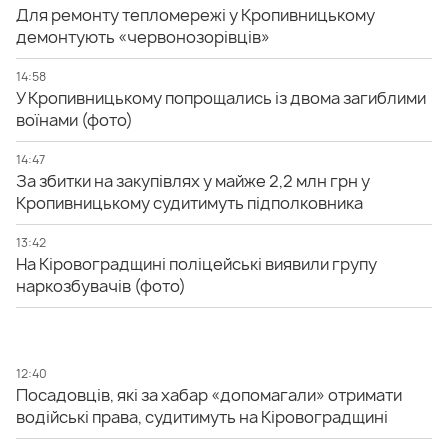
Для ремонту тепломережі у Кропивницькому
демонтують «червонозорівців»
14:58
У Кропивницькому попрощались із двома загиблими
воїнами (фото)
14:47
За збитки на закупівлях у майже 2,2 млн грн у
Кропивницькому судитимуть підполковника
13:42
На Кіровоградщині поліцейські виявили групу
наркозбувачів (фото)
12:40
Посадовців, які за хабар «допомагали» отримати
водійські права, судитимуть на Кіровоградщині