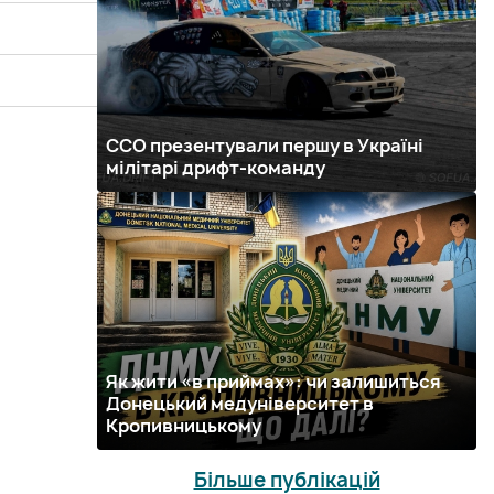
ССО презентували першу в Україні
мілітарі дрифт-команду
Як жити «в приймах»: чи залишиться
Донецький медуніверситет в
Кропивницькому
Більше публікацій