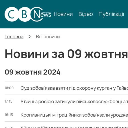
Новини
Відео
Публікації
Головна
Всі новини
Новини за 09 жовтня
09 жовтня 2024
Суд зобов'язав взяти під охорону курган у Гай
18:00
У війні з росією загинули військовослужбовці 
17:15
Кропивницькі міграційники зобов'язали уроджен
16:13