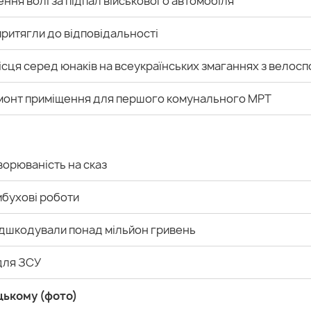
ння волі за підпал військового автомобіля
ритягли до відповідальності
ісця серед юнаків на всеукраїнських змаганнях з велосп
емонт приміщення для першого комунального МРТ
ворюваність на сказ
ибухові роботи
ідшкодували понад мільйон гривень
 для ЗСУ
цькому (фото)