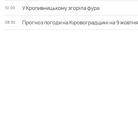
У Кропивницькому згоріла фура
10:00
Прогноз погоди на Кіровоградщині на 9 жовтня
08:30