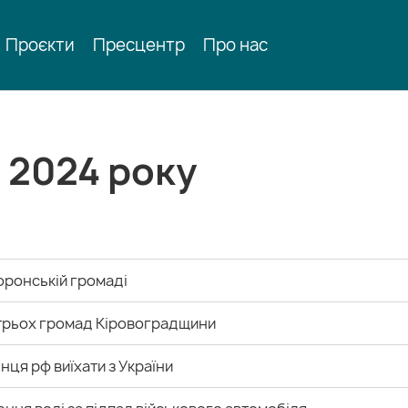
Проєкти
Пресцентр
Про нас
 2024 року
воронській громаді
з трьох громад Кіровоградщини
ця рф виїхати з України