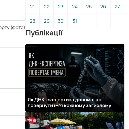
21
22
23
24
25
26
27
28
29
30
31
орту (фото)
Публікації
Як ДНК-експертиза допомагає
повернути ім’я кожному загиблому