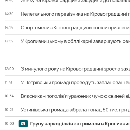
Жінку на Кіровоградщини засудили до позбавле
14:40
Нелегального перевізника на Кіровоградщині п
14:30
Спортсмени з Кіровоградщини посіли призові м
14:14
У Кропивницькому в обллікарні завершують р
13:59
З минулого року на Кіровоградщині зросла зах
12:00
У Петрівській громаді проведуть заплановані в
11:41
Власникам поголів'я уражених чумою свиней в
10:34
Устинівська громада зібрала понад 50 тис. грн
10:27
Групу наркоділків затримали в Кропивни
10:03