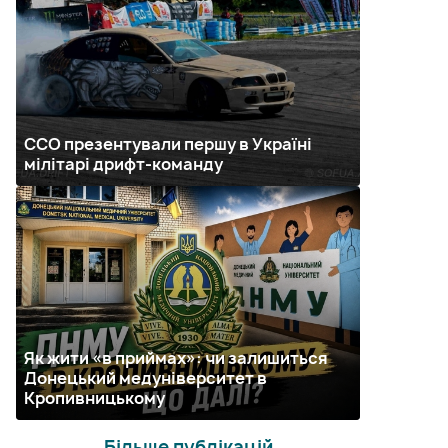
ССО презентували першу в Україні
мілітарі дрифт-команду
Як жити «в приймах»: чи залишиться
Донецький медуніверситет в
Кропивницькому
Більше публікацій