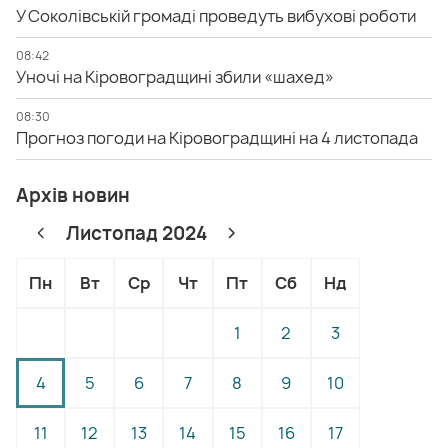
У Соколівській громаді проведуть вибухові роботи
08:42
Уночі на Кіровоградщині збили «шахед»
08:30
Прогноз погоди на Кіровоградщині на 4 листопада
Архів новин
Листопад 2024
Пн
Вт
Ср
Чт
Пт
Сб
Нд
1
2
3
4
5
6
7
8
9
10
11
12
13
14
15
16
17