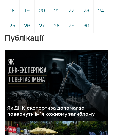
18
19
20
21
22
23
24
25
26
27
28
29
30
Публікації
Як ДНК-експертиза допомагає
повернути ім’я кожному загиблому