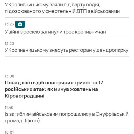
У Кропивницькому взяли під варту водія,
підозрюваного у смертельній ДТП з військовими
13:26
У війні з росією загинули троє кропивничан
13:20
У Кропивницькому знесуть ресторан у дендропарку
13:08
Понад шість діб повітряних тривог та 17
російських атак: як минув жовтень на
Кіровоградщині
11:40
Із загиблим військовим попрощалися в Онуфріївській
громаді (фото)
10:01