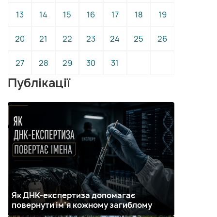
13
14
15
16
17
18
19
20
21
22
23
24
25
26
27
28
29
30
31
Публікації
Як ДНК-експертиза допомагає
повернути ім’я кожному загиблому