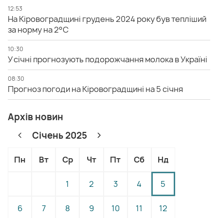
12:53
На Кіровоградщині грудень 2024 року був тепліший
за норму на 2°C
10:30
У січні прогнозують подорожчання молока в Україні
08:30
Прогноз погоди на Кіровоградщині на 5 січня
Архів новин
Січень 2025
Пн
Вт
Ср
Чт
Пт
Сб
Нд
1
2
3
4
5
6
7
8
9
10
11
12