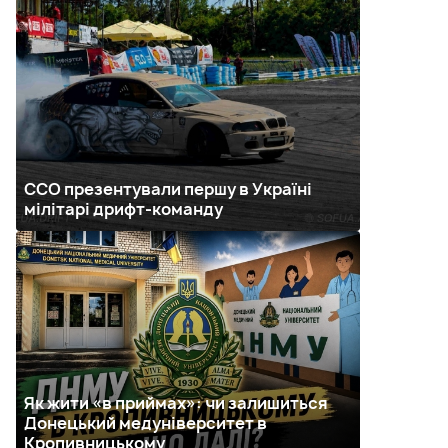
ССО презентували першу в Україні
мілітарі дрифт-команду
Як жити «в приймах»: чи залишиться
Донецький медуніверситет в
Кропивницькому