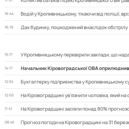
Колектив батьків ліцею Кропивницького виграв 
17:01
Водій у Кропивницькому, тікаючи від поліції, вр
16:44
Дах будинку, пошкоджений внаслідок обстрілу 
16:19
У Кропивницькому перевірили заклади, що нада
15:17
Начальник Кіровоградської ОВА оприлюднив 
14:17
Бухгалтерку підприємства у Кропивницькому су
12:54
На Кіровоградщині ув'язнили чоловіка, який на
12:00
На Кіровоградщині засіяли понад 80% прогноз
11:41
Прогноз погоди на Кіровоградщині на 31 берез
08:40