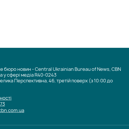
 бюро новин - Central Ukrainian Bureau of News, CBN
та у сфері медіа R40-0243
елика Перспективна, 46, третій поверх (з 10:00 до
ності
-73
cbn.com.ua