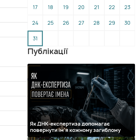
17
18
19
20
21
22
23
24
25
26
27
28
29
30
31
Публікації
Як ДНК-експертиза допомагає
повернути ім’я кожному загиблому