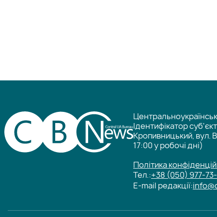
Центральноукраїнське
Ідентифікатор суб'єк
Кропивницький, вул. В
17:00 у робочі дні)
Політика конфіденцій
Тел.:
+38 (050) 977-73
E-mail редакції:
info@