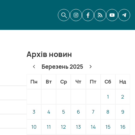
Архів новин
Березень 2025
Пн
Вт
Ср
Чт
Пт
Сб
Нд
1
2
3
4
5
6
7
8
9
10
11
12
13
14
15
16