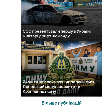
ССО презентували першу в Україні
мілітарі дрифт-команду
Як жити «в приймах»: чи залишиться
Донецький медуніверситет в
Кропивницькому
Більше публікацій