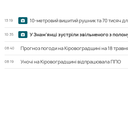
10-метровий вишитий рушник та 70 тисяч дл
13:19
У Знам'янці зустріли звільненого з полон
10:35
Прогноз погоди на Кіровоградщині на 18 травн
08:40
Уночі на Кіровоградщині відпрацювала ППО
08:19