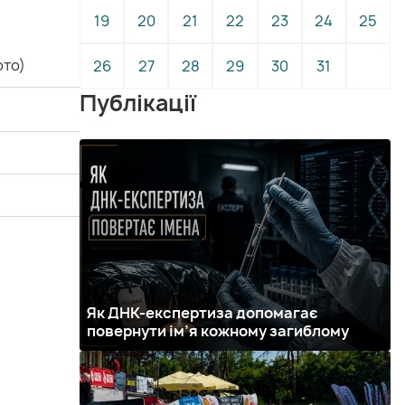
19
20
21
22
23
24
25
ото)
26
27
28
29
30
31
Публікації
Як ДНК-експертиза допомагає
повернути ім’я кожному загиблому