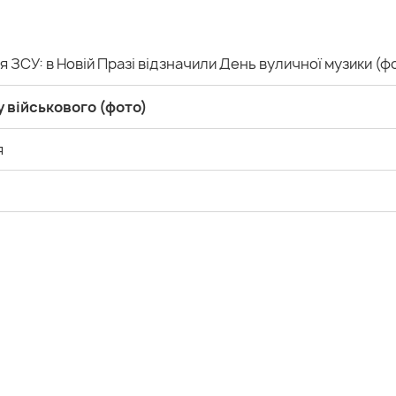
я ЗСУ: в Новій Празі відзначили День вуличної музики (ф
у військового (фото)
я