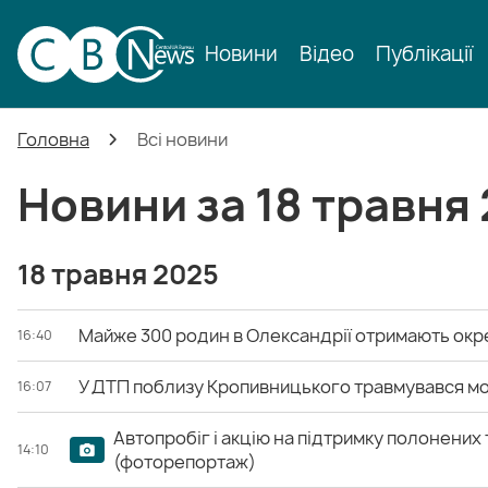
Новини
Відео
Публікації
Головна
Всі новини
Новини за 18 травня
18 травня 2025
Майже 300 родин в Олександрії отримають окре
16:40
У ДТП поблизу Кропивницького травмувався м
16:07
Автопробіг і акцію на підтримку полонених
14:10
(фоторепортаж)