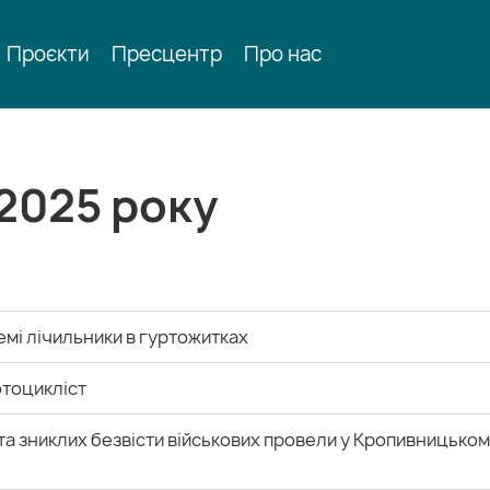
Проєкти
Пресцентр
Про нас
 2025 року
мі лічильники в гуртожитках
отоцикліст
 та зниклих безвісти військових провели у Кропивницько