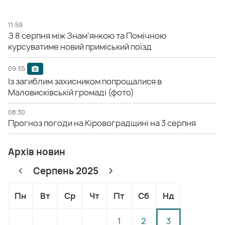
11:59
З 8 серпня між Знам'янкою та Помічною
курсуватиме новий приміський поїзд
09:55
Із загиблим захисником попрощалися в
Маловисківській громаді (фото)
08:30
Прогноз погоди на Кіровоградщині на 3 серпня
Архів новин
Серпень 2025
Пн
Вт
Ср
Чт
Пт
Сб
Нд
1
2
3