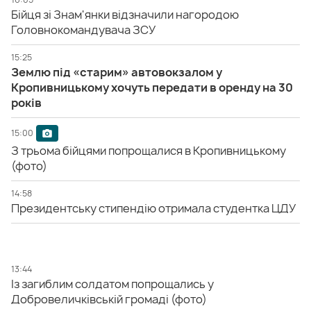
Бійця зі Знам'янки відзначили нагородою
Головнокомандувача ЗСУ
15:25
Землю під «старим» автовокзалом у
Кропивницькому хочуть передати в оренду на 30
років
15:00
З трьома бійцями попрощалися в Кропивницькому
(фото)
14:58
Президентську стипендію отримала студентка ЦДУ
13:44
Із загиблим солдатом попрощались у
Добровеличківській громаді (фото)