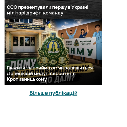
ССО презентували першу в Україні
мілітарі дрифт-команду
Як жити «в приймах»: чи залишиться
Донецький медуніверситет в
Кропивницькому
Більше публікацій