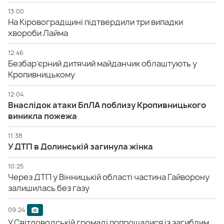
13:00
На Кіровоградщині підтвердили три випадки
хвороби Лайма
12:46
Безбар’єрний дитячий майданчик облаштують у
Кропивницькому
12:04
Внаслідок атаки БпЛА поблизу Кропивницького
виникла пожежа
11:38
У ДТП в Долинській загинула жінка
10:25
Через ДТП у Вінницькій області частина Гайворону
залишилась без газу
09:24
У Світловодській громаді попрощалися із загиблим