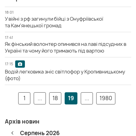
18:01
У війні з рф загинули бійці з Онуфріївської
та Кам'янецької громад
17:41
Як фінський волонтер опинився на лаві підсудних в
Україні та чому його тримають під вартою
17:15
Водій легковика зніс світлофор у Кропивницькому
(фото)
1
...
18
19
...
1980
Архів новин
Серпень 2026