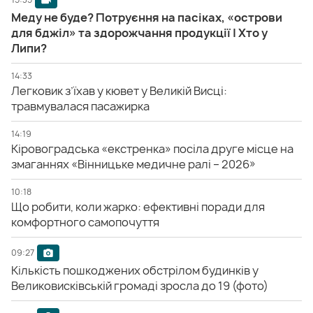
Меду не буде? Потруєння на пасіках, «острови
для бджіл» та здорожчання продукції | Хто у
Липи?
14:33
Легковик з’їхав у кювет у Великій Висці:
травмувалася пасажирка
14:19
Кіровоградська «екстренка» посіла друге місце на
змаганнях «Вінницьке медичне ралі – 2026»
10:18
Що робити, коли жарко: ефективні поради для
комфортного самопочуття
09:27
Кількість пошкоджених обстрілом будинків у
Великовисківській громаді зросла до 19 (фото)