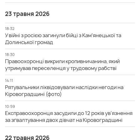
23 травня 2026
18:32
У війні з росією загинули бійці з Камʼянецької та
Долинської громад
18:30
Правоохоронці викрили кропивничанина, який
утримував переселенця у трудовому рабстві
14:11
Рятувальники ліквідовували наслідки негоди на
Кіровоградщині (фото)
10:59
Експравоохоронця засудили до 12 років ув'язнення
за зґвалтування двох дівчат на Кіровоградщині
22 травня 2026