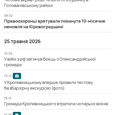
Голованівському районі
08:52
Правоохоронці врятували покинуте 10-місячне
немовля на Кіровоградщині
25 травня 2026
19:39
У війні з рф загинув боєць з Олександрійської
громади
19:12
У Кропивницькому вперше провели тестову
безбар’єрну екскурсію (фото)
18:15
Громада Кропивницького втратила чотирьох воїнів
15:35