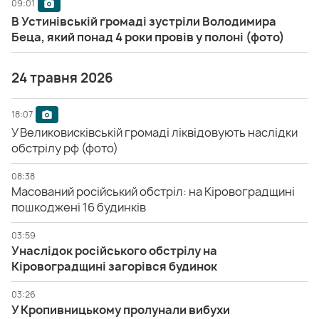
09:01
В Устинівській громаді зустріли Володимира
Беца, який понад 4 роки провів у полоні (фото)
24 травня 2026
18:07
У Великовисківській громаді ліквідовують наслідки
обстрілу рф (фото)
08:38
Масований російський обстріл: на Кіровоградщині
пошкоджені 16 будинків
03:59
Унаслідок російського обстрілу на
Кіровоградщині загорівся будинок
03:26
У Кропивницькому пролунали вибухи