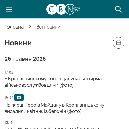
Головна
Всі новини
Новини
26 травня 2026
17:02
У Кропивницькому попрощалися з чотирма
військовослужбовцями (фото)
15:37
На площі Героїв Майдану в Кропивницькому
висадили квітник із бегоній (фото)
13:11
Чоловік вкрав гроші та золото з будинку в