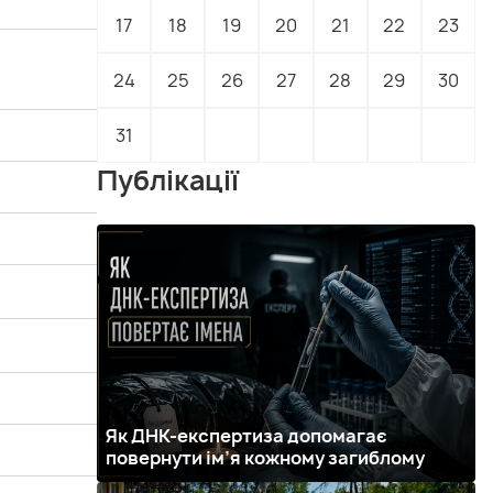
17
18
19
20
21
22
23
24
25
26
27
28
29
30
31
Публікації
Як ДНК-експертиза допомагає
повернути ім’я кожному загиблому