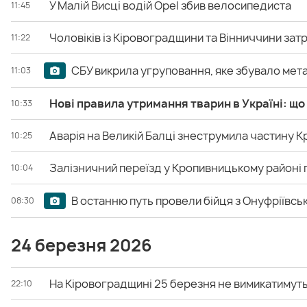
У Малій Висці водій Opel збив велосипедиста
11:45
Чоловіків із Кіровоградщини та Вінниччини затр
11:22
СБУ викрила угруповання, яке збувало мета
11:03
Нові правила утримання тварин в Україні: щ
10:33
Аварія на Великій Балці знеструмила частину 
10:25
Залізничний переїзд у Кропивницькому районі п
10:04
В останню путь провели бійця з Онуфріївсь
08:30
24 березня 2026
На Кіровоградщині 25 березня не вимикатимуть 
22:10