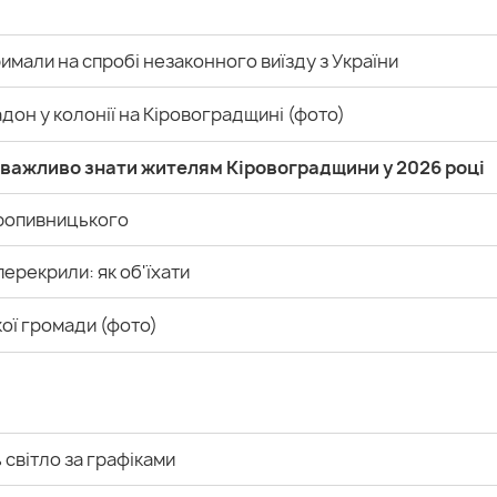
имали на спробі незаконного виїзду з України
дон у колонії на Кіровоградщині (фото)
о важливо знати жителям Кіровоградщини у 2026 році
Кропивницького
ерекрили: як об'їхати
кої громади (фото)
світло за графіками