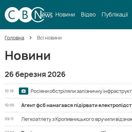
Новини
Відео
Публікації
Головна
Всі новини
Новини
26 березня 2026
Росіяни обстріляли залізничну інфраструкт
10:19
Агент фсб намагався підірвати електропідс
10:05
Легкоатлету з Кропивницького вручили відзнак
09:11