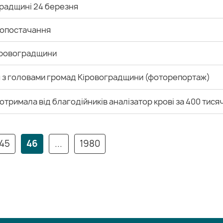
градщині 24 березня
допостачання
 Кіровоградщини
ся з головами громад Кіровоградщини (фоторепортаж)
тримала від благодійників аналізатор крові за 400 тися
45
46
...
1980