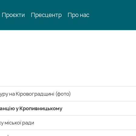
Проєкти
Пресцентр
Про нас
уру на Кіровоградщині (фото)
танцію у Кропивницькому
у міської ради