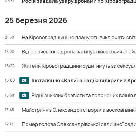
Росія завдала удару дронами по Кіровоград
07:57
25 березня 2026
На Кіровоградщині не планують виключати світ
21:58
Від російського дрона загинув військовий з Га
17:00
Жителя Кіровоградщини судитимуть за сексуал
16:22
Інсталяцію «Калина надії» відкрили в 
16:00
Рідні зниклих безвісти та полонених воїнів 
15:38
Майстриня з Олександрії створила воскові вінк
13:45
Помер голова Олександрівської селищної рад
12:13