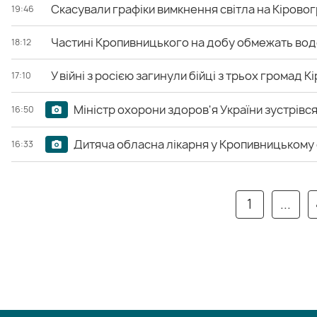
Скасували графіки вимкнення світла на Кірово
19:46
Частині Кропивницького на добу обмежать во
18:12
У війні з росією загинули бійці з трьох громад
17:10
Міністр охорони здоров'я України зустрів
16:50
Дитяча обласна лікарня у Кропивницькому о
16:33
1
...