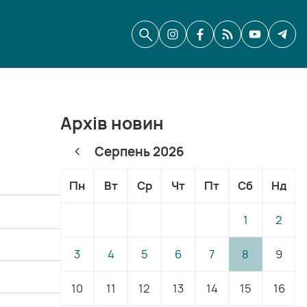
Архів новин
Серпень 2026
Пн
Вт
Ср
Чт
Пт
Сб
Нд
1
2
3
4
5
6
7
8
9
10
11
12
13
14
15
16