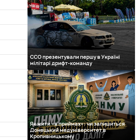
ССО презентували першу в Україні
мілітарі дрифт-команду
Як жити «в приймах»: чи залишиться
Донецький медуніверситет в
Кропивницькому