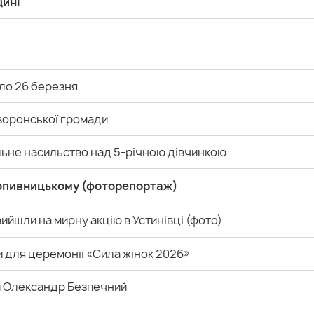
щині
ло 26 березня
йворонської громади
ьне насильство над 5-річною дівчинкою
Кропивницькому (фоторепортаж)
вийшли на мирну акцію в Устинівці (фото)
и для церемонії «Сила жінок 2026»
и Олександр Безпечний