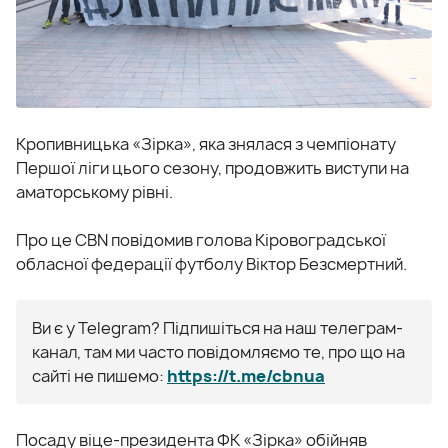
Кропивницька «Зірка», яка знялася з чемпіонату
Першої ліги цього сезону, продовжить виступи на
аматорському рівні.
Про це CBN повідомив голова Кіровоградської
обласної федерації футболу Віктор Безсмертний.
Ви є у Telegram? Підпишіться на наш телеграм-
канал, там ми часто повідомляємо те, про що на
сайті не пишемо:
https://t.me/cbnua
Посаду віце-президента ФК «Зірка» обійняв