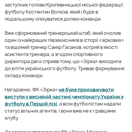
заступник голови Кропивницької міської федерації
футболу Костянтин Волков, який і буде в
подальшому опікуватися долею команди.
Вже сформований тренерський штаб, який очолив
один із найкращих півзахисників в історії «зіркових»
та відомий тренер Самір Гасанов, котрий в якості
асистента тренера, а згодом спортивного
директора двічі сприяв тому, що «Зірка» виходила
до еліти українського футболу. Триває формування
складу команди.
Нагадаємо, ФК «Зірка»
не буде продовжувати
виступи у весняній частині чемпіонату України з
футболу в Першій лізі
, а всім футболістам надали
статус вільних агентів, і вони вже не є гравцями
клубу.
За словами президента ФК «Зірка» Максима