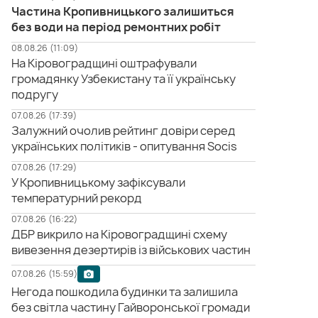
Частина Кропивницького залишиться
без води на період ремонтних робіт
08.08.26 (11:09)
На Кіровоградщині оштрафували
громадянку Узбекистану та її українську
подругу
07.08.26 (17:39)
Залужний очолив рейтинг довіри серед
українських політиків - опитування Socis
07.08.26 (17:29)
У Кропивницькому зафіксували
температурний рекорд
07.08.26 (16:22)
ДБР викрило на Кіровоградщині схему
вивезення дезертирів із військових частин
07.08.26 (15:59)
Негода пошкодила будинки та залишила
без світла частину Гайворонської громади