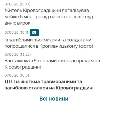
07.08.26 (15:47)
Житель Кіровоградщини легалізував
майже 5 млн грн від наркоторгівлі - суд
виніс вирок
07.08.26 (15:11)
Із загиблими льотчиками та солдатами
попрощалися в Кропивницькому (фото)
07.08.26 (13:22)
Вантажівка з 9 тоннами жита загорілася на
Кіровоградщині
07.08.26 (10:31)
ДТП із шістьма травмованими та
загиблою сталася на Кіровоградщині
Всі новини