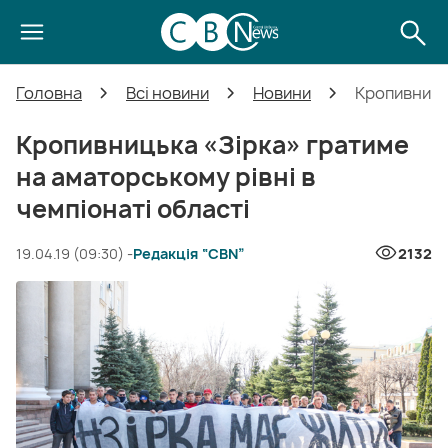
Головна
Всі новини
Новини
Кропивницьк
Кропивницька «Зірка» гратиме
на аматорському рівні в
чемпіонаті області
19.04.19 (09:30) -
Редакція “CBN”
2132