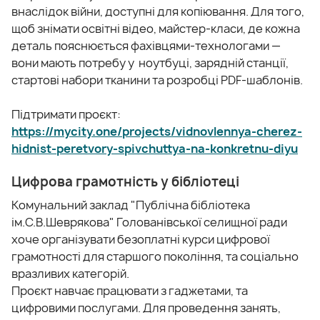
внаслідок війни, доступні для копіювання. Для того,
щоб знімати освітні відео, майстер-класи, де кожна
деталь пояснюється фахівцями-технологами —
вони мають потребу у ноутбуці, зарядній станції,
стартові набори тканини та розробці PDF-шаблонів.
Підтримати проєкт:
https://mycity.one/projects/vidnovlennya-cherez-
hidnist-peretvory-spivchuttya-na-konkretnu-diyu
Цифрова грамотність у бібліотеці
Комунальний заклад "Публічна бібліотека
ім.С.В.Шеврякова" Голованівської селищної ради
хоче організувати безоплатні курси цифрової
грамотності для старшого покоління, та соціально
вразливих категорій.
Проєкт навчає працювати з гаджетами, та
цифровими послугами. Для проведення занять,