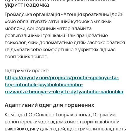
укритті садочка
Громадська організація «Агенція креативних ідей»
хоче облаштувати затишний куточок з м’якими
меблями, сенсорними матеріалами та
розвивальними іграшками. Там працюватиме
психолог, який допомагатиме дітям заспокоюватися
і відчувати себе комфортніше в укриттях під час
повітряних тривог.
Підтримати проєкт:
https://mycity.one/projects/prostir-spokoyu-ta-
hry-kutochok-psykholohichnoho-
rozvantazhennya-v-ukrytti-dytyachoho-sadochka
Адаптивний одяг для поранених
Команда ГО «Спільно Творчі» з понад 10-річним
волонтерським досвідом хоче створити шаблони
викрійок одягу для людей, що отримали інвалідність