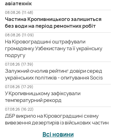
авіатехнік
08.08.26 (11:48)
Частина Кропивницького залишиться
без води на період ремонтних робіт
08.08.26 (11:09)
На Кіровоградщині оштрафували
громадянку Узбекистану та її українську
подругу
07.08.26 (17:39)
Залужний очолив рейтинг довіри серед
українських політиків - опитування Socis
07.08.26 (17:29)
У Кропивницькому зафіксували
температурний рекорд
07.08.26 (16:22)
ДБР викрило на Кіровоградщині схему
вивезення дезертирів із військових частин
Всі новини