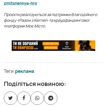
zmitsnennya-hro
Проєкти реалізуються за підтримки благодійного
фонду «Разом з Kernel» та краудфандингової
платформи Моє Місто.
Теги:
реклама
Поділіться новиною: