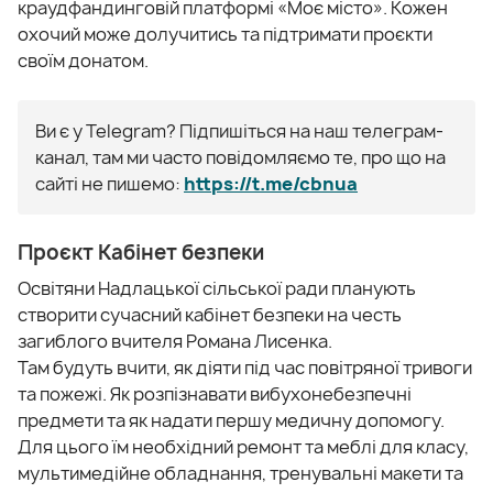
краудфандинговій платформі «Моє місто». Кожен
охочий може долучитись та підтримати проєкти
своїм донатом.
Ви є у Telegram? Підпишіться на наш телеграм-
канал, там ми часто повідомляємо те, про що на
сайті не пишемо:
https://t.me/cbnua
Проєкт Кабінет безпеки
Освітяни Надлацької сільської ради планують
створити сучасний кабінет безпеки на честь
загиблого вчителя Романа Лисенка.
Там будуть вчити, як діяти під час повітряної тривоги
та пожежі. Як розпізнавати вибухонебезпечні
предмети та як надати першу медичну допомогу.
Для цього їм необхідний ремонт та меблі для класу,
мультимедійне обладнання, тренувальні макети та