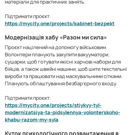
матеріали для практичних занять.
Підтримати проєкт:
https://mycity.one/projects/kabinet-bezpekt
Модернізація хабу «Разом ми сила»
Проєкт націлений на допомогу військовим.
Волонтери планують закупити вакууматори,
сушарки, щоб готувати якісні харчові набори для
бійців, а також швейні машини, щоб шити текстильні
вироби та працювати над маскувальними сітками.
Планують облаштування безбар’єрного входу.
Підтримати проєкт:
https://mycity.one/projects/stiykyy-tyl-
modernizatsiya-ta-pidsylennya-volonterskoho-
khabu-razom-my-syla
Куток психологічного розвантаження в