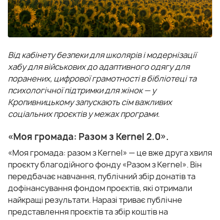
Від кабінету безпеки для школярів і модернізації
хабу для військових до адаптивного одягу для
поранених, цифрової грамотності в бібліотеці та
психологічної підтримки для жінок — у
Кропивницькому запускають сім важливих
соціальних проєктів у межах програми.
«Моя громада: Разом з Kernel 2.0».
«Моя громада: разом з Kernel» — це вже друга хвиля
проєкту благодійного фонду «Разом з Kernel». Він
передбачає навчання, публічний збір донатів та
дофінансування фондом проєктів, які отримали
найкращі результати. Наразі триває публічне
представлення проєктів та збір коштів на