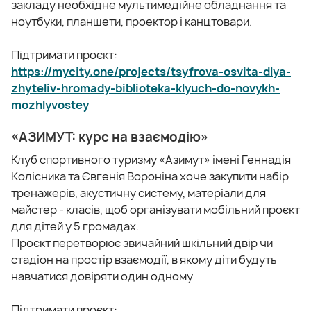
закладу необхідне мультимедійне обладнання та
ноутбуки, планшети, проектор і канцтовари.
Підтримати проєкт:
https://mycity.one/projects/tsyfrova-osvita-dlya-
zhyteliv-hromady-biblioteka-klyuch-do-novykh-
mozhlyvostey
«АЗИМУТ: курс на взаємодію»
Клуб спортивного туризму «Азимут» імені Геннадія
Колісника та Євгенія Вороніна хоче закупити набір
тренажерів, акустичну систему, матеріали для
майстер - класів, щоб організувати мобільний проєкт
для дітей у 5 громадах.
Проєкт перетворює звичайний шкільний двір чи
стадіон на простір взаємодії, в якому діти будуть
навчатися довіряти один одному
Підтримати проєкт: