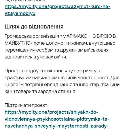
https://mycity.one/projects/azymut-kurs-na-
vzayemodiyu
Шлях до відновлення
Громадська організація «МАРІМАКС — З ВІРОЮ В
МАЙБУТНЄ» хоче допомогти жінкам, внутрішньо
переміщеним особам та дружинам військових
відновитися в умовах війни.
Проєкт поєднує психологічну підтримку з
практичним навчанням швейній майстерності. Для
цього їм потрібні обладнання та інвентар: тканини,
канцтовари та зарядна станція.
Підтримати проєкт:
https://mycity.one/projects/shlyakh-do-
vidnovlennya-psykhosotsialna-pidtrymka-ta-
navchannya-shveyniy-maysternosti-zarady-