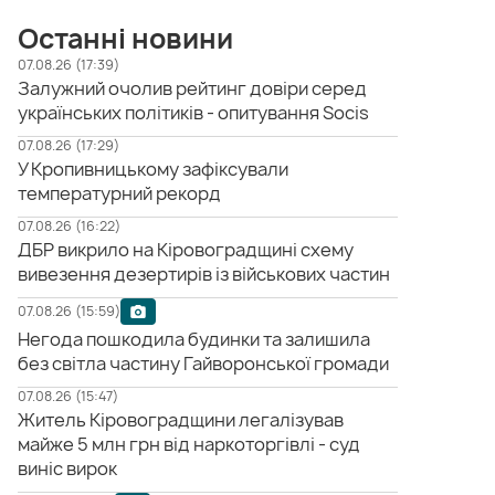
Останні новини
07.08.26 (17:39)
Залужний очолив рейтинг довіри серед
українських політиків - опитування Socis
07.08.26 (17:29)
У Кропивницькому зафіксували
температурний рекорд
07.08.26 (16:22)
ДБР викрило на Кіровоградщині схему
вивезення дезертирів із військових частин
07.08.26 (15:59)
Негода пошкодила будинки та залишила
без світла частину Гайворонської громади
07.08.26 (15:47)
Житель Кіровоградщини легалізував
майже 5 млн грн від наркоторгівлі - суд
виніс вирок