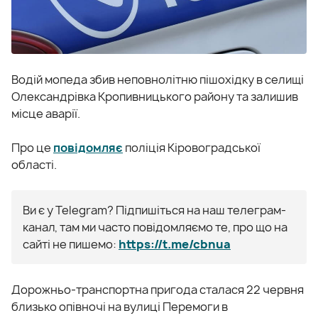
Водій мопеда збив неповнолітню пішохідку в селищі
Олександрівка Кропивницького району та залишив
місце аварії.
Про це
повідомляє
поліція Кіровоградської
області.
Ви є у Telegram? Підпишіться на наш телеграм-
канал, там ми часто повідомляємо те, про що на
сайті не пишемо:
https://t.me/cbnua
Дорожньо-транспортна пригода сталася 22 червня
близько опівночі на вулиці Перемоги в