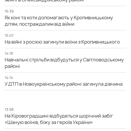
15:39
Як коні та коти допомагають у Кропивницькому
дітям, постраждалим від війни
15:07
На війні з росією загинули воїни з Кропивницького
14:18
Навчальні стрільби відбудуться у Світловодському
районі
14:14
У ДТП в Новоукраїнському районі загинула дівчина
13:58
На Кіровоградщині відбудеться щорічний забіг
«Шаную воїнів, біжу за героїв України»