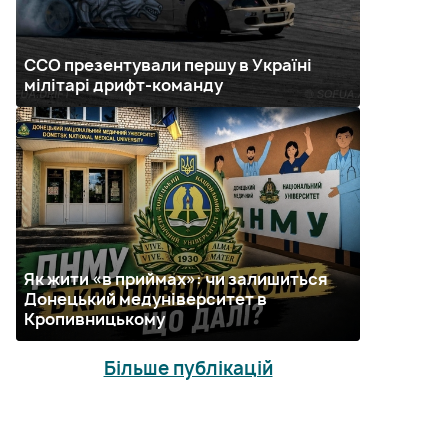
ССО презентували першу в Україні
мілітарі дрифт-команду
Як жити «в приймах»: чи залишиться
Донецький медуніверситет в
Кропивницькому
Більше публікацій