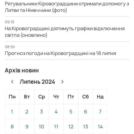
Рятувальники Кіровоградщини отримали допомогу з
Литви та Німеччини (фото)
09:15
На Кіровоградщині діятимуть графіки відключення
світла (оновлено)
08:50
Прогноз погоди на Кіровоградщині на 18 липня
Архів новин
Липень 2024
Пн
Вт
Ср
Чт
Пт
Сб
Нд
1
2
3
4
5
6
7
8
9
10
11
12
13
14