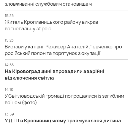
зловживанні службовим становищем
15:35
Житель Кропивницького району викрав
вогнепальну зброю
15:23
Вистави у катівні. Режисер Анатолій Левченко про
російський полон та порятунок з окупації
14:55
На Кіровоградщині впровадили аварійні
відключення світла
14:10
У Світловодській громаді попрощалися із загиблим
воїном (фото)
13:59
У ДТП в Кропивницькому травмувалася дитина