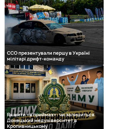
ССО презентували першу в Україні
мілітарі дрифт-команду
Як жити «в приймах»: чи залишиться
Донецький медуніверситет в
Кропивницькому