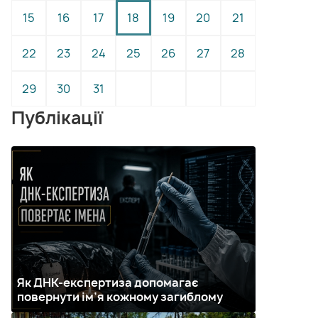
15
16
17
18
19
20
21
22
23
24
25
26
27
28
29
30
31
Публікації
Як ДНК-експертиза допомагає
повернути ім’я кожному загиблому