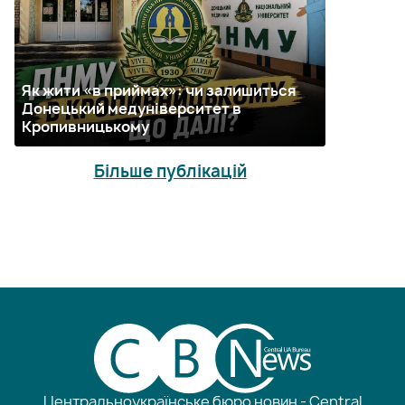
Як жити «в приймах»: чи залишиться
Донецький медуніверситет в
Кропивницькому
Більше публікацій
Центральноукраїнське бюро новин - Central