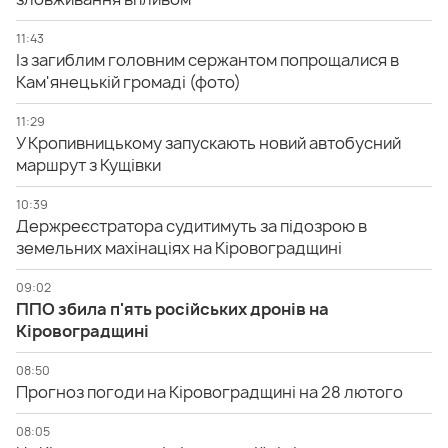
11:43
Із загиблим головним сержантом попрощалися в
Кам'янецькій громаді (фото)
11:29
У Кропивницькому запускають новий автобусний
маршрут з Кущівки
10:39
Держреєстратора судитимуть за підозрою в
земельних махінаціях на Кіровоградщині
09:02
ППО збила п'ять російських дронів на
Кіровоградщині
08:50
Прогноз погоди на Кіровоградщині на 28 лютого
08:05