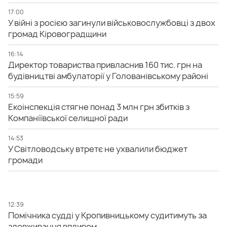
17:00
У війні з росією загинули військовослужбовці з двох
громад Кіровоградщини
16:14
Директор товариства привласнив 160 тис. грн на
будівництві амбулаторії у Голованівському районі
15:59
Екоінспекція стягне понад 3 млн грн збитків з
Компаніївської селищної ради
14:53
У Світловодську втретє не ухвалили бюджет
громади
12:39
Помічника судді у Кропивницькому судитимуть за
зловживання впливом