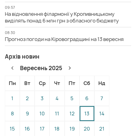
09:57
На відновлення філармонії у Кропивницькому
виділять понад 6 млн грн з обласного бюджету
08:30
Прогноз погоди на Кіровоградщині на 13 вересня
Архів новин
Вересень 2025
Пн
Вт
Ср
Чт
Пт
Сб
Нд
1
2
3
4
5
6
7
8
9
10
11
12
13
14
15
16
17
18
19
20
21