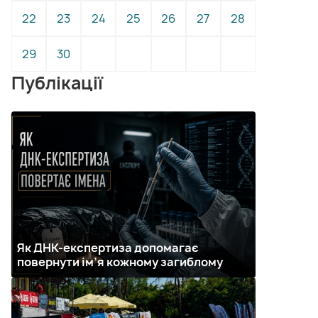
22
23
24
25
26
27
28
29
30
Публікації
Як ДНК-експертиза допомагає
повернути ім’я кожному загиблому