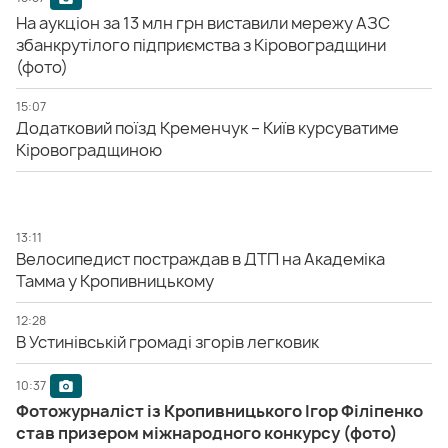
На аукціон за 13 млн грн виставили мережу АЗС
збанкрутілого підприємства з Кіровоградщини
(фото)
15:07
Додатковий поїзд Кременчук – Київ курсуватиме
Кіровоградщиною
13:11
Велосипедист постраждав в ДТП на Академіка
Тамма у Кропивницькому
12:28
В Устинівській громаді згорів легковик
10:37
Фотожурналіст із Кропивницького Ігор Філіпенко
став призером міжнародного конкурсу (фото)