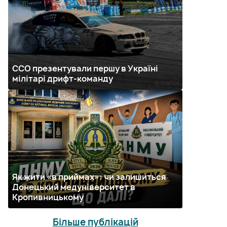
ССО презентували першу в Україні
мілітарі дрифт-команду
Як жити «в приймах»: чи залишиться
Донецький медуніверситет в
Кропивницькому
Більше публікацій