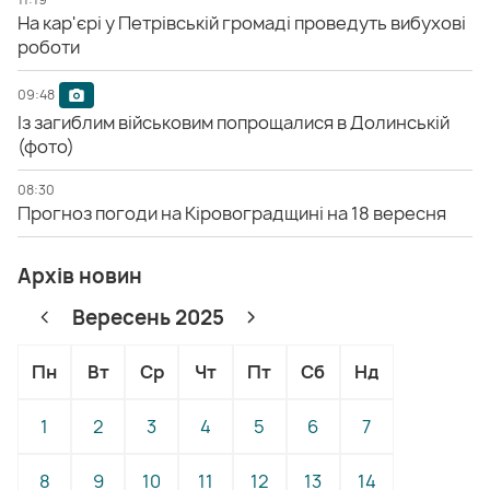
На кар'єрі у Петрівській громаді проведуть вибухові
роботи
09:48
Із загиблим військовим попрощалися в Долинській
(фото)
08:30
Прогноз погоди на Кіровоградщині на 18 вересня
Архів новин
Вересень 2025
Пн
Вт
Ср
Чт
Пт
Сб
Нд
1
2
3
4
5
6
7
8
9
10
11
12
13
14