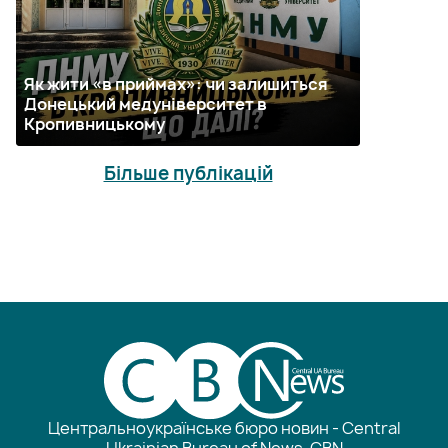
Як жити «в приймах»: чи залишиться
Донецький медуніверситет в
Кропивницькому
Більше публікацій
Центральноукраїнське бюро новин - Central